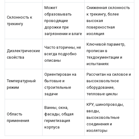
Может
Сниженная склонность
образовывать
к трекингу, более
Склонность к
проводящие
высокая
трекингу
дорожки при
поверхностная
загрязнении и влаге
изоляция
Ключевой параметр,
Часто вторичны, не
Диэлектрические
прописан в
всегда подробно
свойства
техдокументации и
описаны
испытаниях
Ориентирован на
Рассчитан на силовое и
Температурный
бытовые и
высоковольтное
режим
строительные
оборудование,
задачи
тепловые циклы
КРУ, шинопроводы,
Ванны, окна,
вводы,
Область
фасады, общая
высоковольтные
применения
герметизация
соединения и
корпуса
изоляторы