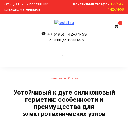
Перейти
Официальный поставщик
Контактный телефон
+7 (495)
к
клеящих материалов
142-74-58
содержанию
0
+7 (495) 142-74-58
с 10:00 до 18:00 МСК
Главная
Статьи
Устойчивый к дуге силиконовый
герметик: особенности и
преимущества для
электротехнических узлов