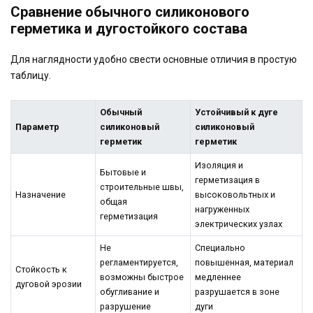
Сравнение обычного силиконового
герметика и дугостойкого состава
Для наглядности удобно свести основные отличия в простую
таблицу.
Обычный
Устойчивый к дуге
Параметр
силиконовый
силиконовый
герметик
герметик
Изоляция и
Бытовые и
герметизация в
строительные швы,
Назначение
высоковольтных и
общая
нагруженных
герметизация
электрических узлах
Не
Специально
регламентируется,
повышенная, материал
Стойкость к
возможны быстрое
медленнее
дуговой эрозии
обугливание и
разрушается в зоне
разрушение
дуги