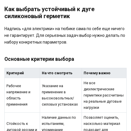
Как выбрать устойчивый к дуге
силиконовый герметик
Надпись «для электрики» на тюбике сама по себе еще ничего
не гарантирует. Для серьезных задач выбор нужно делать по
набору конкретных параметров.
Основные критерии выбора
Критерий
На что смотреть
Почему важно
Не все
Рабочее
Указание на
диэлектрические
напряжение и
применение в
герметики рассчитаны
область
высоковольтных/
на реальные дуговые
применения
силовых установках
нагрузки
Наличие данных по
Позволяет оценить,
Стойкость к
испытаниям,
насколько материал
дуговой эрозии и
упоминание
подходит для