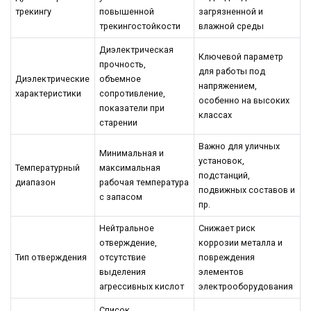
трекингу
повышенной
загрязненной и
трекингостойкости
влажной среды
Диэлектрическая
Ключевой параметр
прочность,
для работы под
Диэлектрические
объемное
напряжением,
характеристики
сопротивление,
особенно на высоких
показатели при
классах
старении
Важно для уличных
Минимальная и
установок,
Температурный
максимальная
подстанций,
диапазон
рабочая температура
подвижных составов и
с запасом
пр.
Нейтральное
Снижает риск
отверждение,
коррозии металла и
Тип отверждения
отсутствие
повреждения
выделения
элементов
агрессивных кислот
электрооборудования
Список