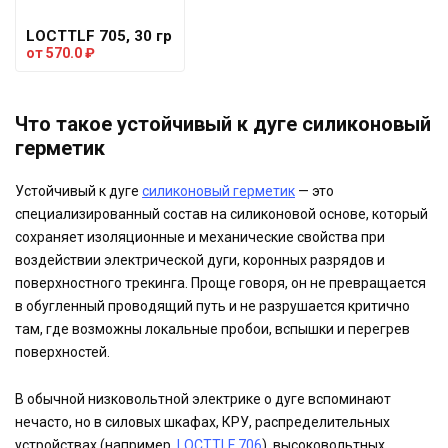
LOCTTLF 705, 30 гр
от
570.0
₽
Что такое устойчивый к дуге силиконовый
герметик
Устойчивый к дуге
силиконовый герметик
— это
специализированный состав на силиконовой основе, который
сохраняет изоляционные и механические свойства при
воздействии электрической дуги, коронных разрядов и
поверхностного трекинга. Проще говоря, он не превращается
в обугленный проводящий путь и не разрушается критично
там, где возможны локальные пробои, вспышки и перегрев
поверхностей.
В обычной низковольтной электрике о дуге вспоминают
нечасто, но в силовых шкафах, КРУ, распределительных
устройствах (например,
LOCTTLF 706
), высоковольтных