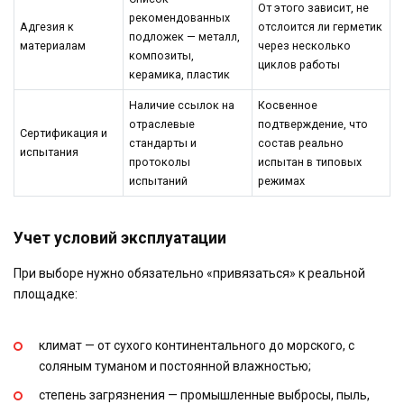
От этого зависит, не
рекомендованных
Адгезия к
отслоится ли герметик
подложек — металл,
материалам
через несколько
композиты,
циклов работы
керамика, пластик
Наличие ссылок на
Косвенное
отраслевые
подтверждение, что
Сертификация и
стандарты и
состав реально
испытания
протоколы
испытан в типовых
испытаний
режимах
Учет условий эксплуатации
При выборе нужно обязательно «привязаться» к реальной
площадке:
климат — от сухого континентального до морского, с
соляным туманом и постоянной влажностью;
степень загрязнения — промышленные выбросы, пыль,