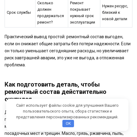
Сколько
Ремонт
Нужен ресурс,
должен
покрывает
Срок службы
близкий к
продержаться
нужный срок
новой детали
ремонт?
эксплуатации
Практический вывод простой: ремонтный состав выгоден,
если он снижает общие затраты без потери надежности. Если
он только уменьшает сегодняшние расходы, но увеличивает
риск завтрашней аварии, это уже не выгода, а отложенная
проблема.
Как подготовить деталь, чтобы
ремонтный состав действительно
окупился
Сайт использует файлы cookie для улучшения Вашего
пользовательского опыта, сбора статистики и
Даже правильно выбранный состав не даст результата без
представления персонализированных рекомендаций.
подготовки поверхности. Это особенно важно при ремонте
OK
металлических корпусов, пластиковых деталей, фланцев,
посадочных мест и трещин. Масло, грязь, ржавчина, пыль,