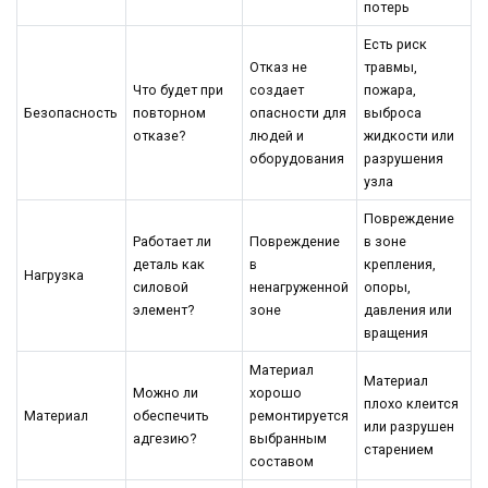
потерь
Есть риск
Отказ не
травмы,
Что будет при
создает
пожара,
Безопасность
повторном
опасности для
выброса
отказе?
людей и
жидкости или
оборудования
разрушения
узла
Повреждение
Работает ли
Повреждение
в зоне
деталь как
в
крепления,
Нагрузка
силовой
ненагруженной
опоры,
элемент?
зоне
давления или
вращения
Материал
Материал
Можно ли
хорошо
плохо клеится
Материал
обеспечить
ремонтируется
или разрушен
адгезию?
выбранным
старением
составом