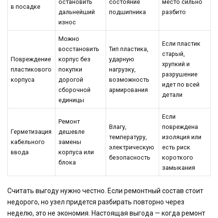
остановить
состояние
место сильно
в посадке
дальнейший
подшипника
разбито
износ
Можно
Если пластик
восстановить
Тип пластика,
старый,
Повреждение
корпус без
ударную
хрупкий и
пластикового
покупки
нагрузку,
разрушение
корпуса
дорогой
возможность
идет по всей
сборочной
армирования
детали
единицы
Если
Ремонт
Влагу,
повреждена
Герметизация
дешевле
температуру,
изоляция или
кабельного
замены
электрическую
есть риск
ввода
корпуса или
безопасность
короткого
блока
замыкания
Считать выгоду нужно честно. Если ремонтный состав стоит
недорого, но узел придется разбирать повторно через
неделю, это не экономия. Настоящая выгода — когда ремонт