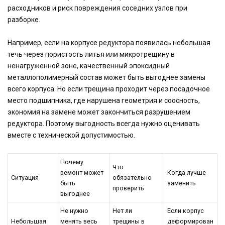
расходников и риск повреждения соседних узлов при
разборке.
Например, если на корпусе редуктора появилась небольшая
течь через пористость литья или микротрещину в
ненагруженной зоне, качественный эпоксидный
металлополимерный состав может быть выгоднее замены
всего корпуса. Но если трещина проходит через посадочное
место подшипника, где нарушена геометрия и соосность,
экономия на замене может закончиться разрушением
редуктора. Поэтому выгодность всегда нужно оценивать
вместе с технической допустимостью.
Почему
Что
ремонт может
Когда лучше
Ситуация
обязательно
быть
заменить
проверить
выгоднее
Не нужно
Нет ли
Если корпус
Небольшая
менять весь
трещины в
деформирован