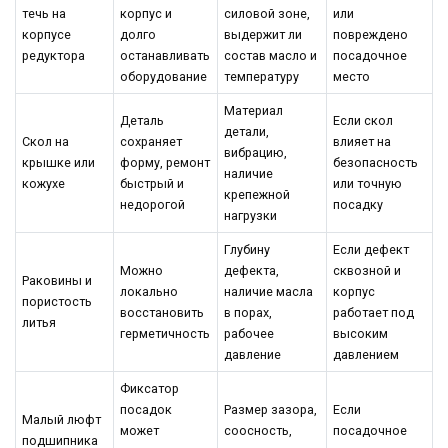
течь на
корпус и
силовой зоне,
или
корпусе
долго
выдержит ли
повреждено
редуктора
останавливать
состав масло и
посадочное
оборудование
температуру
место
Материал
Деталь
Если скол
детали,
Скол на
сохраняет
влияет на
вибрацию,
крышке или
форму, ремонт
безопасность
наличие
кожухе
быстрый и
или точную
крепежной
недорогой
посадку
нагрузки
Глубину
Если дефект
Можно
дефекта,
сквозной и
Раковины и
локально
наличие масла
корпус
пористость
восстановить
в порах,
работает под
литья
герметичность
рабочее
высоким
давление
давлением
Фиксатор
посадок
Размер зазора,
Если
Малый люфт
может
соосность,
посадочное
подшипника