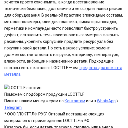
хочется просто сэкономить, а когда восстановление
технически безопасно, долговечно и не создает новых рисков
для оборудования. В реальной практике эпоксидные составы,
металлополимеры, клеи для пластика, фиксаторы посадок,
герметики и компаунды часто позволяют быстро устранить
дефект, остановить течь, восстановить геометрию, закрыть
раковины, укрепить корпус или продлить ресурс узла без
покупки новой детали. Но есть важное условие: ремонт
должен соответствовать нагрузке, материалу, температуре,
влажности, вибрации и назначению детали. Подходящие
составы есть в каталоге LOCTTLF — см.
средства для ремонта
металла
.
Поможем с подбором продукции LOCTTLF
Пишите нашим менеджерам по
Контактам
или в
WhatsApp
\
Telegram
* ООО "ЛОКТТЛФ РУС" Оптовый поставщик клеящих
материалов от производителя LOCTTLF в РФ
Казалось бы, если деталь треснула, стерлась или начала