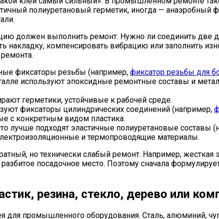
«какой клей самый сильный». В промышленном ремонте так
тичный полиуретановый герметик, иногда — анаэробный фи
али.
цию должен выполнить ремонт. Нужно ли соединить две де
леить накладку, компенсировать вибрацию или заполнить и
 ремонта.
ные фиксаторы резьбы (например,
фиксатор резьбы для б
еталле используют эпоксидные ремонтные составы и мет
рают герметики, устойчивые к рабочей среде.
ьзуют фиксаторы цилиндрических соединений (например,
ф
ые с конкретным видом пластика.
то лучше подходят эластичные полиуретановые составы (
лектроизоляционные и термопроводящие материалы.
ратный, но технически слабый ремонт. Например, жесткая 
разбитое посадочное место. Поэтому сначала формулируетс
астик, резина, стекло, дерево или ком
 для промышленного оборудования. Сталь, алюминий, чугун