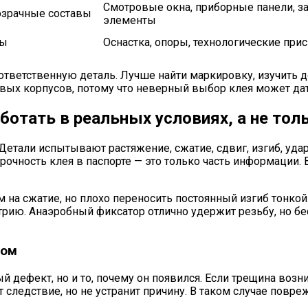
Смотровые окна, приборные панели, 
озрачные составы
элементы
вы
Оснастка, опоры, технологические при
ь ответственную деталь. Лучше найти маркировку, изучить
ковых корпусов, потому что неверный выбор клея может д
ботать в реальных условиях, а не тол
тали испытывают растяжение, сжатие, сдвиг, изгиб, удар
очность клея в паспорте — это только часть информации. 
на сжатие, но плохо переносить постоянный изгиб тонкой
рию. Анаэробный фиксатор отлично удержит резьбу, но бес
том
дефект, но и то, почему он появился. Если трещина возник
 следствие, но не устранит причину. В таком случае повр