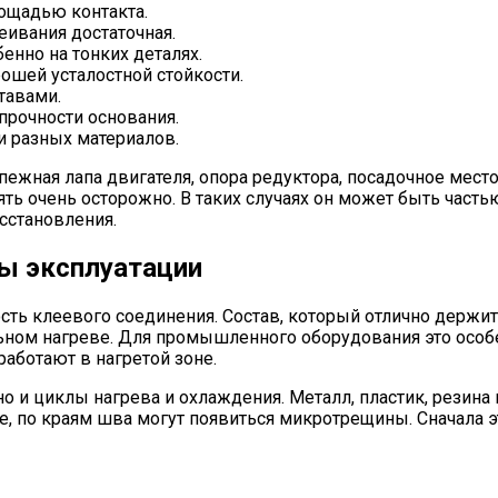
ощадью контакта.
еивания достаточная.
енно на тонких деталях.
ошей усталостной стойкости.
тавами.
прочности основания.
 разных материалов.
пежная лапа двигателя, опора редуктора, посадочное мес
ь очень осторожно. В таких случаях он может быть частью
осстановления.
ры эксплуатации
ть клеевого соединения. Состав, который отлично держит 
льном нагреве. Для промышленного оборудования это особе
аботают в нагретой зоне.
о и циклы нагрева и охлаждения. Металл, пластик, резина
 по краям шва могут появиться микротрещины. Сначала это