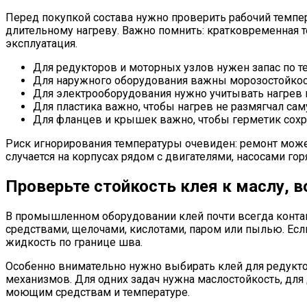
Перед покупкой состава нужно проверить рабочий темпер
длительному нагреву. Важно помнить: кратковременная т
эксплуатация.
Для редукторов и моторных узлов нужен запас по тем
Для наружного оборудования важны морозостойкость
Для электрооборудования нужно учитывать нагрев
Для пластика важно, чтобы нагрев не размягчал са
Для фланцев и крышек важно, чтобы герметик сохра
Риск игнорирования температуры очевиден: ремонт может
случается на корпусах рядом с двигателями, насосами го
Проверьте стойкость клея к маслу, в
В промышленном оборудовании клей почти всегда контакт
средствами, щелочами, кислотами, паром или пылью. Если 
жидкость по границе шва.
Особенно внимательно нужно выбирать клей для редуктор
механизмов. Для одних задач нужна маслостойкость, для д
моющим средствам и температуре.