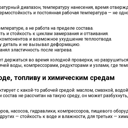
атурный диапазон, температуру нанесения, время отвержд
ермостойкость и постоянная рабочая температура — не одн
пературе, а не работа на пределе состава.
 и стойкость к циклам замерзания и оттаивания.
 компонентов и возможное ухудшение теплоотвода.
му деталь и не вызывал деформацию.
нял эластичность после нагрева.
 держаться во время холодной проверки, но разрушиться 
рячей воды, компрессорами, редукторами и узлами, где те
оде, топливу и химическим средам
ирует с какой-то рабочей средой: маслом, смазкой, водо
состав не рассчитан на такую среду, он может разбухнуть,
ов, насосов, гидравлики, компрессоров, пищевого оборуд
ругих — стойкость к воде и влажности, для третьих — хими