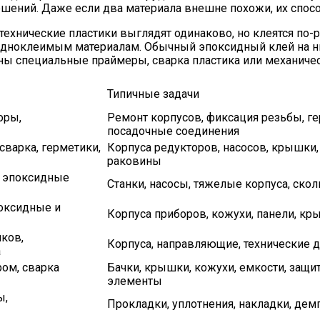
ешений. Даже если два материала внешне похожи, их спос
технические пластики выглядят одинаково, но клеятся по-
трудноклеимым материалам. Обычный эпоксидный клей на н
жны специальные праймеры, сварка пластика или механиче
Типичные задачи
оры,
Ремонт корпусов, фиксация резьбы, ге
посадочные соединения
варка, герметики,
Корпуса редукторов, насосов, крышки,
раковины
 эпоксидные
Станки, насосы, тяжелые корпуса, ско
оксидные и
Корпуса приборов, кожухи, панели, к
ков,
Корпуса, направляющие, технические 
а
ом, сварка
Бачки, крышки, кожухи, емкости, защи
элементы
ы,
Прокладки, уплотнения, накладки, де