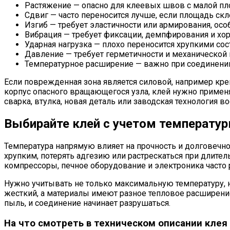
Растяжение — опасно для клеевых швов с малой пл
Сдвиг — часто переносится лучше, если площадь скл
Изгиб — требует эластичности или армирования, особ
Вибрация — требует фиксации, демпфирования и хор
Ударная нагрузка — плохо переносится хрупкими сос
Давление — требует герметичности и механической 
Температурное расширение — важно при соединении
Если поврежденная зона является силовой, например кре
корпус опасного вращающегося узла, клей нужно применят
сварка, втулка, новая деталь или заводская технология в
Выбирайте клей с учетом температу
Температура напрямую влияет на прочность и долговечнос
хрупким, потерять адгезию или растрескаться при длите
компрессоры, печное оборудование и электроника часто р
Нужно учитывать не только максимальную температуру, н
жесткий, а материалы имеют разное тепловое расширение,
пыль, и соединение начинает разрушаться.
На что смотреть в техническом описании клея