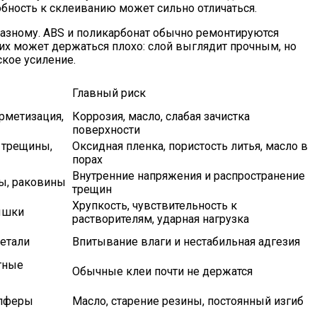
обность к склеиванию может сильно отличаться.
разному. ABS и поликарбонат обычно ремонтируются
их может держаться плохо: слой выглядит прочным, но
ское усиление.
Главный риск
рметизация,
Коррозия, масло, слабая зачистка
поверхности
 трещины,
Оксидная пленка, пористость литья, масло в
порах
Внутренние напряжения и распространение
лы, раковины
трещин
Хрупкость, чувствительность к
рышки
растворителям, ударная нагрузка
детали
Впитывание влаги и нестабильная адгезия
тные
Обычные клеи почти не держатся
мпферы
Масло, старение резины, постоянный изгиб