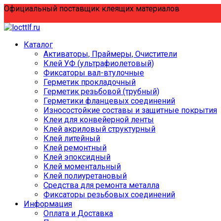
Перейти
Официальный поставщик клеящих материалов
к
содержанию
Каталог
Активаторы, Праймеры, Очистители
Клей УФ (ультрафиолетовый)
Фиксаторы вал-втулочные
Герметик прокладочный
Герметик резьбовой (трубный)
Герметики фланцевых соединений
Износостойкие составы и защитные покрытия
Клеи для конвейерной ленты
Клей акриловый структурный
Клей литейный
Клей ремонтный
Клей эпоксидный
Клей моментальный
Клей полиуретановый
Средства для ремонта металла
Фиксаторы резьбовых соединений
Информация
Оплата и Доставка