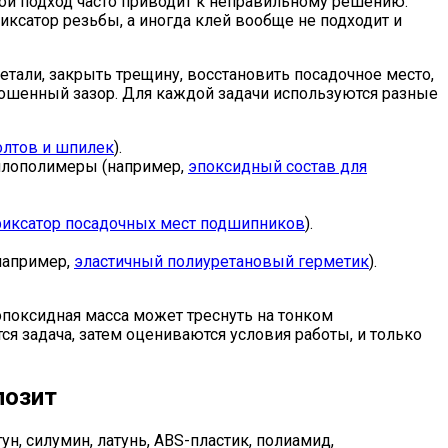
ой подход часто приводит к неправильному решению.
ксатор резьбы, а иногда клей вообще не подходит и
тали, закрыть трещину, восстановить посадочное место,
зношенный зазор. Для каждой задачи используются разные
олтов и шпилек
).
аллополимеры (например,
эпоксидный состав для
иксатор посадочных мест подшипников
).
например,
эластичный полиуретановый герметик
).
эпоксидная масса может треснуть на тонком
я задача, затем оцениваются условия работы, и только
позит
, силумин, латунь, ABS-пластик, полиамид,