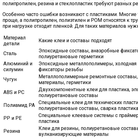
полипропилен, резина и стеклопластик требуют разных р
Особенно часто ошибки возникают с пластиками. Многие 
проще, а полипропилен, полиэтилен и POM относятся к 
при нагрузке отходит пленкой. Для таких материалов ну
Материал
Какие клеи и составы подходят
детали
Эпоксидные составы, анаэробные фиксат
Сталь
полиуретановые герметики
Алюминий и
Эпоксидные металлополимеры, холодная с
силумин
фиксаторы резьбы
Металлополимерные ремонтные составы,
Чугун
материалы, герметики
Двухкомпонентные клеи для пластика, эп
ABS и PC
полиуретановые составы
Специальные клеи для технических пласти
Полиамид PA
полиуретановые составы, сварка пластик
Специальные клеевые системы с праймер
PP и PE
пластика
Клеи для резины, полиуретановые состав
Резина
вулканизирующие материалы