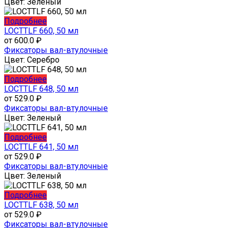
товара.
вариаций.
Цвет:
Зеленый
Опции
можно
Этот
Подробнее
выбрать
товар
LOCTTLF 660, 50 мл
на
имеет
от
600.0
₽
странице
несколько
Фиксаторы вал-втулочные
товара.
вариаций.
Цвет:
Серебро
Опции
можно
Этот
Подробнее
выбрать
товар
LOCTTLF 648, 50 мл
на
имеет
от
529.0
₽
странице
несколько
Фиксаторы вал-втулочные
товара.
вариаций.
Цвет:
Зеленый
Опции
можно
Этот
Подробнее
выбрать
товар
LOCTTLF 641, 50 мл
на
имеет
от
529.0
₽
странице
несколько
Фиксаторы вал-втулочные
товара.
вариаций.
Цвет:
Зеленый
Опции
можно
Этот
Подробнее
выбрать
товар
LOCTTLF 638, 50 мл
на
имеет
от
529.0
₽
странице
несколько
Фиксаторы вал-втулочные