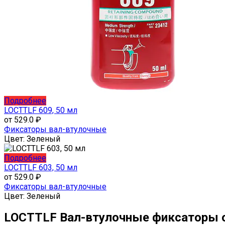
Этот
Подробнее
товар
LOCTTLF 609, 50 мл
имеет
от
529.0
₽
несколько
Фиксаторы вал-втулочные
вариаций.
Цвет:
Зеленый
Опции
можно
Этот
Подробнее
выбрать
товар
LOCTTLF 603, 50 мл
на
имеет
от
529.0
₽
странице
несколько
Фиксаторы вал-втулочные
товара.
вариаций.
Цвет:
Зеленый
Опции
можно
LOCTTLF Вал-втулочные фиксаторы 
выбрать