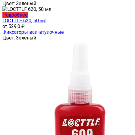
товара.
вариаций.
Цвет:
Зеленый
Опции
можно
Этот
Подробнее
выбрать
товар
LOCTTLF 620, 50 мл
на
имеет
от
529.0
₽
странице
несколько
Фиксаторы вал-втулочные
товара.
вариаций.
Цвет:
Зеленый
Опции
можно
выбрать
на
странице
товара.