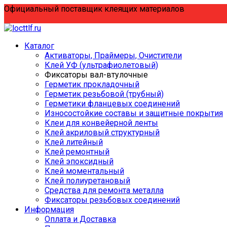
Перейти
Официальный поставщик клеящих материалов
к
содержанию
Каталог
Активаторы, Праймеры, Очистители
Клей УФ (ультрафиолетовый)
Фиксаторы вал-втулочные
Герметик прокладочный
Герметик резьбовой (трубный)
Герметики фланцевых соединений
Износостойкие составы и защитные покрытия
Клеи для конвейерной ленты
Клей акриловый структурный
Клей литейный
Клей ремонтный
Клей эпоксидный
Клей моментальный
Клей полиуретановый
Средства для ремонта металла
Фиксаторы резьбовых соединений
Информация
Оплата и Доставка