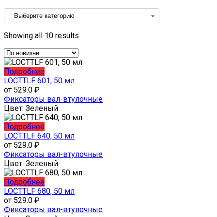
Showing all 10 results
Этот
Подробнее
товар
LOCTTLF 601, 50 мл
имеет
от
529.0
₽
несколько
Фиксаторы вал-втулочные
вариаций.
Цвет:
Зеленый
Опции
можно
Этот
Подробнее
выбрать
товар
LOCTTLF 640, 50 мл
на
имеет
от
529.0
₽
странице
несколько
Фиксаторы вал-втулочные
товара.
вариаций.
Цвет:
Зеленый
Опции
можно
Этот
Подробнее
выбрать
товар
LOCTTLF 680, 50 мл
на
имеет
от
529.0
₽
странице
несколько
Фиксаторы вал-втулочные