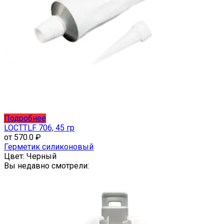
Этот
Подробнее
товар
LOCTTLF 706, 45 гр
имеет
от
570.0
₽
несколько
Герметик силиконовый
вариаций.
Цвет:
Черный
Опции
Вы недавно смотрели:
можно
выбрать
на
странице
товара.