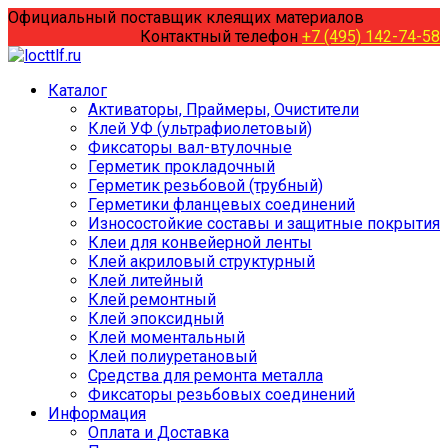
Перейти
Официальный поставщик клеящих материалов
к
Контактный телефон
+7 (495) 142-74-58
содержанию
Каталог
Активаторы, Праймеры, Очистители
Клей УФ (ультрафиолетовый)
Фиксаторы вал-втулочные
Герметик прокладочный
Герметик резьбовой (трубный)
Герметики фланцевых соединений
Износостойкие составы и защитные покрытия
Клеи для конвейерной ленты
Клей акриловый структурный
Клей литейный
Клей ремонтный
Клей эпоксидный
Клей моментальный
Клей полиуретановый
Средства для ремонта металла
Фиксаторы резьбовых соединений
Информация
Оплата и Доставка