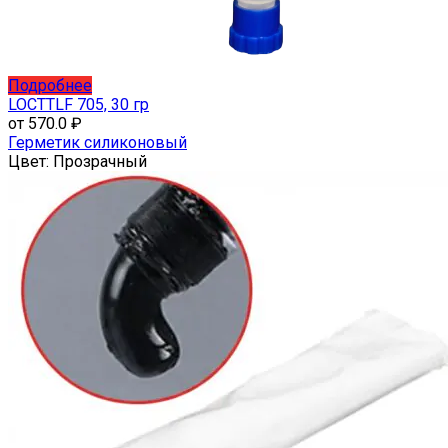
Этот
Подробнее
товар
LOCTTLF 705, 30 гр
имеет
от
570.0
₽
несколько
Герметик силиконовый
вариаций.
Цвет:
Прозрачный
Опции
можно
выбрать
на
странице
товара.