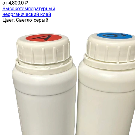
имеет
от
4,800.0
₽
несколько
Высокотемпературный
вариаций.
неорганический клей
Опции
Цвет:
Светло-серый
можно
выбрать
на
странице
товара.