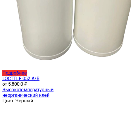
Этот
Подробнее
товар
LOCTTLF 052 A/B
имеет
от
5,800.0
₽
несколько
Высокотемпературный
вариаций.
неорганический клей
Опции
Цвет:
Черный
можно
выбрать
на
странице
товара.