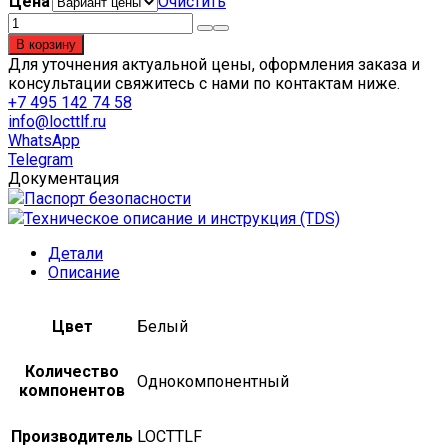
Цена
Очистить
Количество
товара
В корзину
LOCTTLF
Для уточнения актуальной цены, оформления заказа и
704,
консультации свяжитесь с нами по контактам ниже.
45
+7 495 142 74 58
гр
info@locttlf.ru
WhatsApp
Telegram
Документация
Паспорт безопасности
Техническое описание и инструкция (TDS)
Детали
Описание
Цвет
Белый
Количество
Однокомпонентный
компонентов
Производитель
LOCTTLF