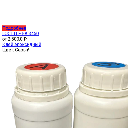
Этот
Подробнее
товар
LOCTTLF EA 3450
имеет
от
2,500.0
₽
несколько
Клей эпоксидный
вариаций.
Цвет:
Серый
Опции
можно
выбрать
на
странице
товара.