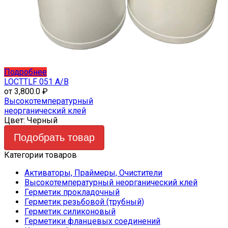
Этот
Подробнее
товар
LOCTTLF 051 A/B
имеет
от
3,800.0
₽
несколько
Высокотемпературный
вариаций.
неорганический клей
Опции
Цвет:
Черный
можно
Подобрать товар
выбрать
на
Категории товаров
странице
товара.
Активаторы, Праймеры, Очистители
Высокотемпературный неорганический клей
Герметик прокладочный
Герметик резьбовой (трубный)
Герметик силиконовый
Герметики фланцевых соединений