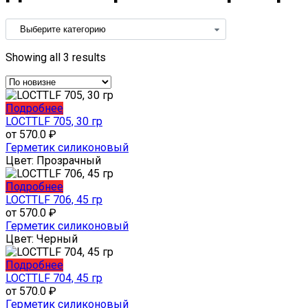
Showing all 3 results
Этот
Подробнее
товар
LOCTTLF 705, 30 гр
имеет
от
570.0
₽
несколько
Герметик силиконовый
вариаций.
Цвет:
Прозрачный
Опции
можно
Этот
Подробнее
выбрать
товар
LOCTTLF 706, 45 гр
на
имеет
от
570.0
₽
странице
несколько
Герметик силиконовый
товара.
вариаций.
Цвет:
Черный
Опции
можно
Этот
Подробнее
выбрать
товар
LOCTTLF 704, 45 гр
на
имеет
от
570.0
₽
странице
несколько
Герметик силиконовый