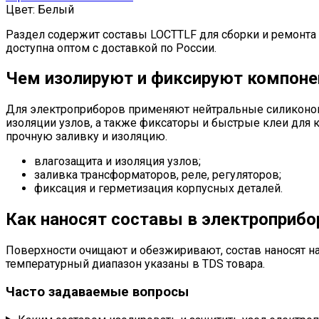
товара.
вариаций.
Цвет:
Белый
Опции
Раздел содержит составы LOCTTLF для сборки и ремонта 
можно
доступна оптом с доставкой по России.
выбрать
на
Чем изолируют и фиксируют компон
странице
товара.
Для электроприборов применяют нейтральные силиконов
изоляции узлов, а также фиксаторы и быстрые клеи для
прочную заливку и изоляцию.
влагозащита и изоляция узлов;
заливка трансформаторов, реле, регуляторов;
фиксация и герметизация корпусных деталей.
Как наносят составы в электроприбо
Поверхности очищают и обезжиривают, состав наносят на
температурный диапазон указаны в TDS товара.
Часто задаваемые вопросы