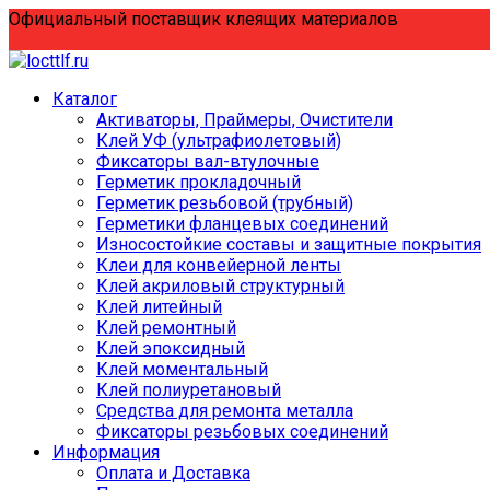
Перейти
Официальный поставщик клеящих материалов
к
содержанию
Каталог
Активаторы, Праймеры, Очистители
Клей УФ (ультрафиолетовый)
Фиксаторы вал-втулочные
Герметик прокладочный
Герметик резьбовой (трубный)
Герметики фланцевых соединений
Износостойкие составы и защитные покрытия
Клеи для конвейерной ленты
Клей акриловый структурный
Клей литейный
Клей ремонтный
Клей эпоксидный
Клей моментальный
Клей полиуретановый
Средства для ремонта металла
Фиксаторы резьбовых соединений
Информация
Оплата и Доставка