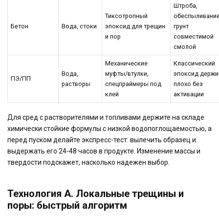
Штроба,
Тиксотропный
обеспыливание
Бетон
Вода, стоки
эпоксид для трещин
грунт
и пор
совместимой
смолой
Механические
Классический
Вода,
муфты/втулки,
эпоксид держи
ПЭ/ПП
растворы
спецпраймеры под
плохо без
клей
активации
Для сред с растворителями и топливами держите на складе
химически стойкие формулы с низкой водопоглощаемостью, а
перед пуском делайте экспресс-тест: вылечить образец и
выдержать его 24-48 часов в продукте. Изменение массы и
твердости подскажет, насколько надежен выбор.
Технология A. Локальные трещины и
поры: быстрый алгоритм