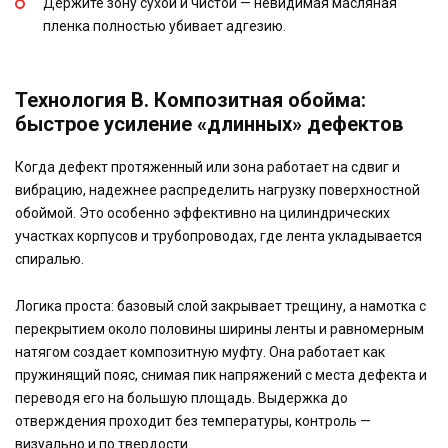
Держите зону сухой и чистой — невидимая масляная
пленка полностью убивает адгезию.
Технология B. Композитная обойма:
быстрое усиление «длинных» дефектов
Когда дефект протяженный или зона работает на сдвиг и
вибрацию, надежнее распределить нагрузку поверхностной
обоймой. Это особенно эффективно на цилиндрических
участках корпусов и трубопроводах, где лента укладывается
спиралью.
Логика проста: базовый слой закрывает трещину, а намотка с
перекрытием около половины ширины ленты и равномерным
натягом создает композитную муфту. Она работает как
пружинящий пояс, снимая пик напряжений с места дефекта и
переводя его на большую площадь. Выдержка до
отверждения проходит без температуры, контроль —
визуально и по твердости.