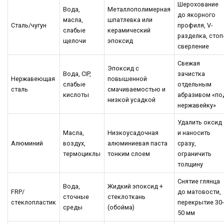
Шерохование
Вода,
Металлополимерная
до якорного
масла,
шпатлевка или
Сталь/чугун
профиля, V-
слабые
керамический
разделка, стоп
щелочи
эпоксид
сверление
Свежая
Эпоксид с
Вода, CIP,
зачистка
Нержавеющая
повышенной
слабые
отдельным
сталь
смачиваемостью и
кислоты
абразивом «по
низкой усадкой
нержавейку»
Удалить оксид
Масла,
Низкоусадочная
и наносить
Алюминий
воздух,
алюминиевая паста
сразу,
термоциклы
тонким слоем
ограничить
толщину
Снятие глянца
Вода,
Жидкий эпоксид +
FRP/
до матовости,
сточные
стеклоткань
стеклопластик
перекрытие 30-
среды
(обойма)
50 мм