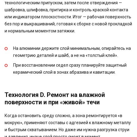
технологическим припуском, затем после отверждения —
шабровка, шлифовка, притирка и контроль краской контакта
или индикатором плоскостности. Итог — рабочая поверхность
без пор и выкрашиваний, готовая к сборке с новой прокладкой
и нормальным моментом затяжки.
На алюминии держите слой минимальным, опирайтесь на
геометрию деталей и шайб, а не на «толстый клей».
При восстановлении седел сразу планируйте защитный
керамический слой в зонах абразива и кавитации.
Технология D. Ремонт на влажной
поверхности и при «живой» течи
Когда остановить среду сложно, а зона ремонтируется «в
мокрую», применяют составы с адгезией к влажному металлу
и быстрым схватыванием. Но даже им нужна разгрузка струи
и давления, иначе слой просто смоет в момент