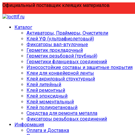
Перейти
Официальный поставщик клеящих материалов
к
содержанию
Каталог
Активаторы, Праймеры, Очистители
Клей УФ (ультрафиолетовый)
Фиксаторы вал-втулочные
Герметик прокладочный
Герметик резьбовой (трубный)
Герметики фланцевых соединений
Износостойкие составы и защитные покрытия
Клеи для конвейерной ленты
Клей акриловый структурный
Клей литейный
Клей ремонтный
Клей эпоксидный
Клей моментальный
Клей полиуретановый
Средства для ремонта металла
Фиксаторы резьбовых соединений
Информация
Оплата и Доставка