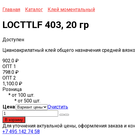
Главная
Каталог
Клей моментальный
LOCTTLF 403, 20 гр
Доступен
Цианоакрилатный клей общего назначения средней вязкос
902.0
₽
ОПТ 1
798.0
₽
ОПТ 2
1,100.0
₽
Розница
*
от 100 шт.
*
от 500 шт.
Цена
Очистить
Количество
товара
В корзину
LOCTTLF
Для уточнения актуальной цены, оформления заказа и ко
403,
+7 495 142 74 58