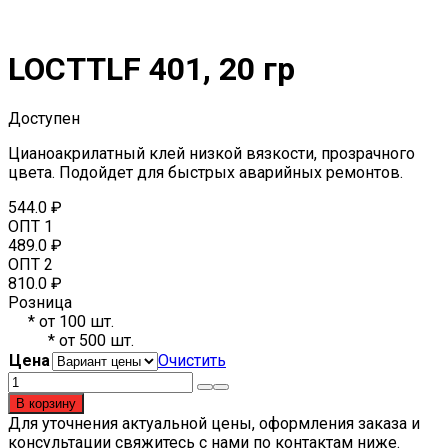
LOCTTLF 401, 20 гр
Доступен
Цианоакрилатный клей низкой вязкости, прозрачного
цвета. Подойдет для быстрых аварийных ремонтов.
544.0
₽
ОПТ 1
489.0
₽
ОПТ 2
810.0
₽
Розница
*
от 100 шт.
*
от 500 шт.
Цена
Очистить
Количество
товара
В корзину
LOCTTLF
Для уточнения актуальной цены, оформления заказа и
401,
консультации свяжитесь с нами по контактам ниже.