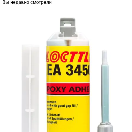
Опции
Вы недавно смотрели:
можно
выбрать
на
странице
товара.