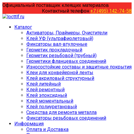
Перейти
Официальный поставщик клеящих материалов
к
Контактный телефон
+7 (495) 142-74-58
содержанию
Каталог
Активаторы, Праймеры, Очистители
Клей УФ (ультрафиолетовый)
Фиксаторы вал-втулочные
Герметик прокладочный
Герметик резьбовой (трубный)
Герметики фланцевых соединений
Износостойкие составы и защитные покрытия
Клеи для конвейерной ленты
Клей акриловый структурный
Клей литейный
Клей ремонтный
Клей эпоксидный
Клей моментальный
Клей полиуретановый
Средства для ремонта металла
Фиксаторы резьбовых соединений
Информация
Оплата и Доставка