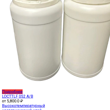
Этот
Подробнее
товар
LOCTTLF 052 A/B
имеет
от
5,800.0
₽
несколько
Высокотемпературный