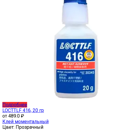
Этот
Подробнее
товар
LOCTTLF 416, 20 гр
имеет
от
489.0
₽
несколько
Клей моментальный
вариаций.
Цвет:
Прозрачный