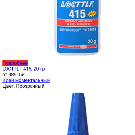
Этот
Подробнее
товар
LOCTTLF 415, 20 гр
имеет
от
489.0
₽
несколько
Клей моментальный
вариаций.
Цвет:
Прозрачный
Опции
можно
выбрать
на
странице
товара.