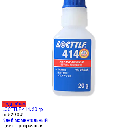
Этот
Подробнее
товар
LOCTTLF 414, 20 гр
имеет
от
529.0
₽
несколько
Клей моментальный
вариаций.
Цвет:
Прозрачный