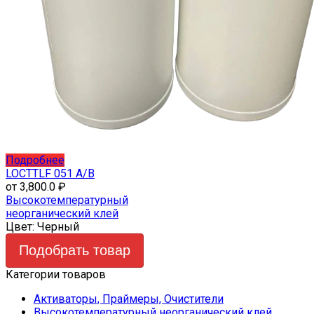
Этот
Подробнее
товар
LOCTTLF 051 A/B
имеет
от
3,800.0
₽
несколько
Высокотемпературный
вариаций.
неорганический клей
Опции
Цвет:
Черный
можно
Подобрать товар
выбрать
на
Категории товаров
странице
товара.
Активаторы, Праймеры, Очистители
Высокотемпературный неорганический клей