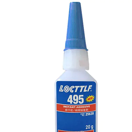
Опции
можно
выбрать
на
странице
товара.