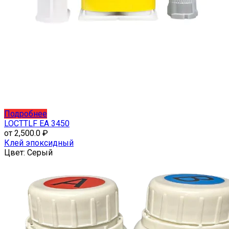
Этот
Подробнее
товар
LOCTTLF EA 3450
имеет
от
2,500.0
₽
несколько
Клей эпоксидный
вариаций.
Цвет:
Серый
Опции
можно
выбрать
на
странице
товара.