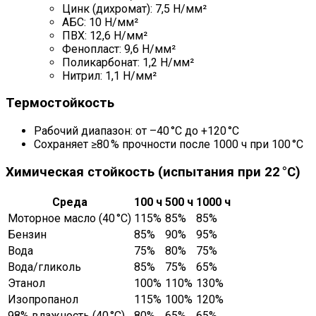
Цинк (дихромат): 7,5 Н/мм²
АБС: 10 Н/мм²
ПВХ: 12,6 Н/мм²
Фенопласт: 9,6 Н/мм²
Поликарбонат: 1,2 Н/мм²
Нитрил: 1,1 Н/мм²
Термостойкость
Рабочий диапазон: от –40 °C до +120 °C
Сохраняет ≥80 % прочности после 1000 ч при 100 °C
Химическая стойкость (испытания при 22 °C)
Среда
100 ч
500 ч
1000 ч
Моторное масло (40 °C)
115%
85%
85%
Бензин
85%
90%
95%
Вода
75%
80%
75%
Вода/гликоль
85%
75%
65%
Этанол
100%
110%
130%
Изопропанол
115%
100%
120%
98% влажность (40 °C)
80%
65%
65%