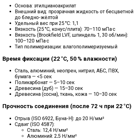
Основа: этилцианоакрилат
Внешний вид: прозрачная жидкость от бесцветной
до бледно-жёлтой
Удельный вес при 25 °C: 1,1
Вязкость (25 °C, конус/плита): 70–110 мПа·с
Вязкость (Brookfield LVF, шпиндель 1, 30 об/мин):
100–120 мПа·с
Тип полимеризации: влагополимеризуемый
Время фиксации (22 °C, 50 % влажности)
Сталь, алюминий, неопрен, нитрил, АБС, ПВХ,
бумага — <5 сек
Поликарбонат — 5–10 сек
Древесина (дуб) — 15–30 сек
Древесина (сосна), ткань, кожа — 10–30 сек
Прочность соединения (после 72 ч при 22 °C)
Отрыв (ISO 6922, Буна-Н): до 20 Н/мм²
Сдвиг (ISO 4587):
Сталь: 12,4 Н/мм²
Алюминий: 2,5 Н/мм²