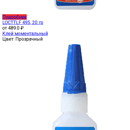
Этот
Подробнее
товар
LOCTTLF 495, 20 гр
имеет
от
489.0
₽
несколько
Клей моментальный
вариаций.
Цвет:
Прозрачный
Опции
можно
выбрать
на
странице
товара.