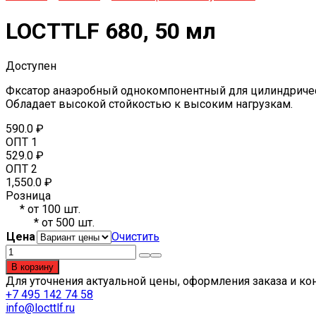
LOCTTLF 680, 50 мл
Доступен
Фксатор анаэробный однокомпонентный для цилиндричес
Обладает высокой стойкостью к высоким нагрузкам.
590.0
₽
ОПТ 1
529.0
₽
ОПТ 2
1,550.0
₽
Розница
*
от 100 шт.
*
от 500 шт.
Цена
Очистить
Количество
товара
В корзину
LOCTTLF
Для уточнения актуальной цены, оформления заказа и ко
680,
+7 495 142 74 58
50
info@locttlf.ru