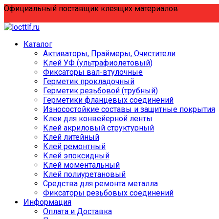
Перейти
Официальный поставщик клеящих материалов
к
содержанию
Каталог
Активаторы, Праймеры, Очистители
Клей УФ (ультрафиолетовый)
Фиксаторы вал-втулочные
Герметик прокладочный
Герметик резьбовой (трубный)
Герметики фланцевых соединений
Износостойкие составы и защитные покрытия
Клеи для конвейерной ленты
Клей акриловый структурный
Клей литейный
Клей ремонтный
Клей эпоксидный
Клей моментальный
Клей полиуретановый
Средства для ремонта металла
Фиксаторы резьбовых соединений
Информация
Оплата и Доставка