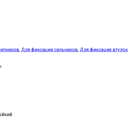
шипников
,
Для фиксации сальников
,
Для фиксация втулок
ь
ойкий