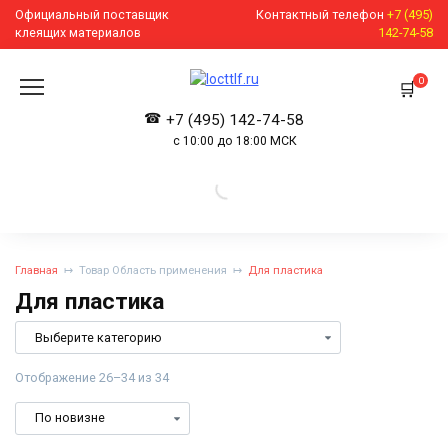
Перейти
Официальный поставщик
Контактный телефон
+7 (495)
к
клеящих материалов
142-74-58
содержанию
0
+7 (495) 142-74-58
с 10:00 до 18:00 МСК
Главная
Товар Область применения
Для пластика
Для пластика
Отображение 26–34 из 34