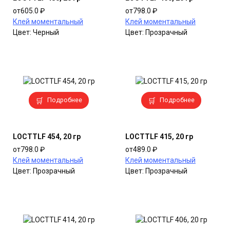
вариаций.
вариаций.
от
605.0
₽
от
798.0
₽
Опции
Опции
Клей моментальный
Клей моментальный
можно
можно
Цвет:
Черный
Цвет:
Прозрачный
выбрать
выбрать
на
на
странице
странице
товара.
товара.
Этот
Этот
Подробнее
Подробнее
товар
товар
имеет
имеет
несколько
несколько
LOCTTLF 454, 20 гр
LOCTTLF 415, 20 гр
вариаций.
вариаций.
от
798.0
₽
от
489.0
₽
Опции
Опции
Клей моментальный
Клей моментальный
можно
можно
Цвет:
Прозрачный
Цвет:
Прозрачный
выбрать
выбрать
на
на
странице
странице
товара.
товара.