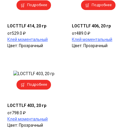
Этот
Этот
Подробнее
Подробнее
товар
товар
имеет
имеет
несколько
несколько
LOCTTLF 414, 20 гр
LOCTTLF 406, 20 гр
вариаций.
вариаций.
от
529.0
₽
от
489.0
₽
Опции
Опции
Клей моментальный
Клей моментальный
можно
можно
Цвет:
Прозрачный
Цвет:
Прозрачный
выбрать
выбрать
на
на
странице
странице
товара.
товара.
Этот
Подробнее
товар
имеет
несколько
LOCTTLF 403, 20 гр
вариаций.
от
798.0
₽
Опции
Клей моментальный
можно
Цвет:
Прозрачный
выбрать