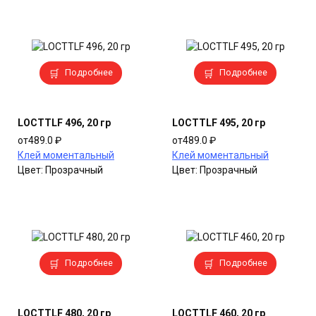
Этот
Этот
Подробнее
Подробнее
товар
товар
имеет
имеет
несколько
несколько
LOCTTLF 496, 20 гр
LOCTTLF 495, 20 гр
вариаций.
вариаций.
от
489.0
₽
от
489.0
₽
Опции
Опции
Клей моментальный
Клей моментальный
можно
можно
Цвет:
Прозрачный
Цвет:
Прозрачный
выбрать
выбрать
на
на
странице
странице
товара.
товара.
Этот
Этот
Подробнее
Подробнее
товар
товар
имеет
имеет
несколько
несколько
LOCTTLF 480, 20 гр
LOCTTLF 460, 20 гр