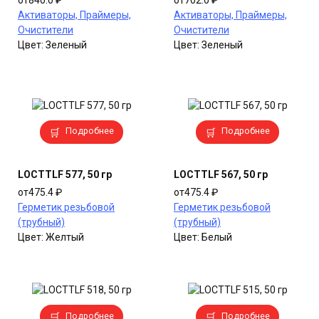
Опции
Опции
Активаторы, Праймеры,
Активаторы, Праймеры,
можно
можно
Очистители
Очистители
выбрать
выбрать
Цвет:
Зеленый
Цвет:
Зеленый
на
на
странице
странице
товара.
товара.
Этот
Этот
Подробнее
Подробнее
товар
товар
имеет
имеет
несколько
несколько
LOCTTLF 577, 50 гр
LOCTTLF 567, 50 гр
вариаций.
вариаций.
от
475.4
₽
от
475.4
₽
Опции
Опции
Герметик резьбовой
Герметик резьбовой
можно
можно
(трубный)
(трубный)
выбрать
выбрать
Цвет:
Желтый
Цвет:
Белый
на
на
странице
странице
товара.
товара.
Этот
Этот
Подробнее
Подробнее