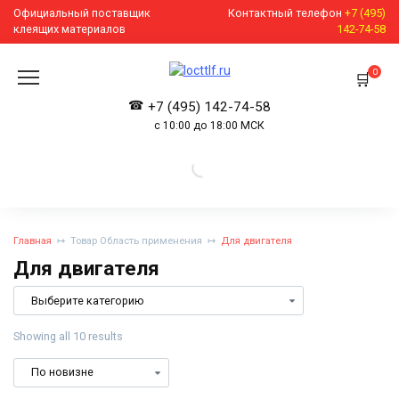
Перейти
Официальный поставщик
Контактный телефон
+7 (495)
к
клеящих материалов
142-74-58
содержанию
0
+7 (495) 142-74-58
с 10:00 до 18:00 МСК
Главная
Товар Область применения
Для двигателя
Для двигателя
Showing all 10 results