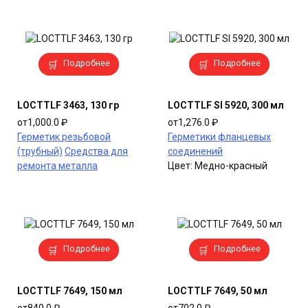
Этот
Этот
Подробнее
Подробнее
товар
товар
имеет
имеет
несколько
несколько
LOCTTLF 3463, 130 гр
LOCTTLF SI 5920, 300 мл
вариаций.
вариаций.
от
1,000.0
₽
от
1,276.0
₽
Опции
Опции
Герметик резьбовой
Герметики фланцевых
можно
можно
(трубный)
Средства для
соединений
выбрать
выбрать
ремонта металла
Цвет:
Медно-красный
на
на
странице
странице
товара.
товара.
Этот
Этот
Подробнее
Подробнее
товар
товар
имеет
имеет
несколько
несколько
LOCTTLF 7649, 150 мл
LOCTTLF 7649, 50 мл
вариаций.
вариаций.
от
840.0
₽
от
702.0
₽