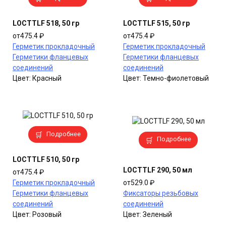
товар
товар
имеет
имеет
LOCTTLF 518, 50 гр
LOCTTLF 515, 50 гр
несколько
несколько
от
475.4
₽
от
475.4
₽
вариаций.
вариаций.
Герметик прокладочный
Герметик прокладочный
Опции
Опции
Герметики фланцевых
Герметики фланцевых
можно
можно
соединений
соединений
выбрать
выбрать
Цвет:
Красный
Цвет:
Темно-фиолетовый
на
на
странице
странице
товара.
товара.
Этот
Подробнее
Этот
Подробнее
товар
товар
имеет
имеет
LOCTTLF 510, 50 гр
несколько
несколько
LOCTTLF 290, 50 мл
от
475.4
₽
вариаций.
вариаций.
Герметик прокладочный
от
529.0
₽
Опции
Опции
Герметики фланцевых
Фиксаторы резьбовых
можно
можно
соединений
соединений
выбрать
выбрать
Цвет:
Розовый
Цвет:
Зеленый
на
на