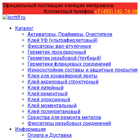
Перейти
Официальный поставщик клеящих материалов
к
Контактный телефон
+7 (495) 142-74-58
содержанию
Каталог
Активаторы, Праймеры, Очистители
Клей УФ (ультрафиолетовый)
Фиксаторы вал-втулочные
Герметик прокладочный
Герметик резьбовой (трубный)
Герметики фланцевых соединений
Износостойкие составы и защитные покрытия
Клеи для конвейерной ленты
Клей акриловый структурный
Клей литейный
Клей ремонтный
Клей эпоксидный
Клей моментальный
Клей полиуретановый
Средства для ремонта металла
Фиксаторы резьбовых соединений
Информация
Оплата и Доставка