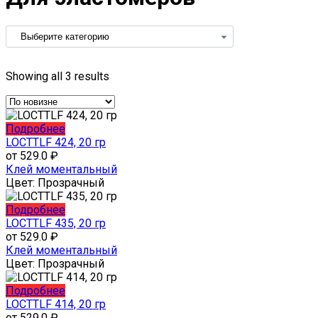
Showing all 3 results
Этот
Подробнее
товар
LOCTTLF 424, 20 гр
имеет
от
529.0
₽
несколько
Клей моментальный
вариаций.
Цвет:
Прозрачный
Опции
можно
Этот
Подробнее
выбрать
товар
LOCTTLF 435, 20 гр
на
имеет
от
529.0
₽
странице
несколько
Клей моментальный
товара.
вариаций.
Цвет:
Прозрачный
Опции
можно
Этот
Подробнее
выбрать
товар
LOCTTLF 414, 20 гр
на
имеет
от
529.0
₽