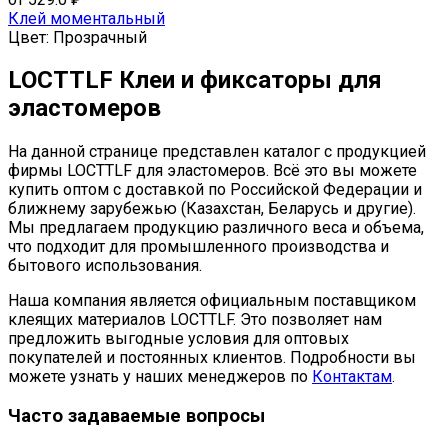
странице
несколько
Клей моментальный
товара.
вариаций.
Цвет:
Прозрачный
Опции
можно
LOCTTLF Клеи и фиксаторы для
выбрать
эластомеров
на
странице
товара.
На данной странице представлен каталог с продукцией
фирмы LOCTTLF для эластомеров. Всё это вы можете
купить оптом с доставкой по Российской Федерации и
ближнему зарубежью (Казахстан, Беларусь и другие).
Мы предлагаем продукцию различного веса и объема,
что подходит для промышленного производства и
бытового использования.
Наша компания является официальным поставщиком
клеящих материалов LOCTTLF. Это позволяет нам
предложить выгодные условия для оптовых
покупателей и постоянных клиентов. Подробности вы
можете узнать у наших менеджеров по
Контактам
.
Часто задаваемые вопросы