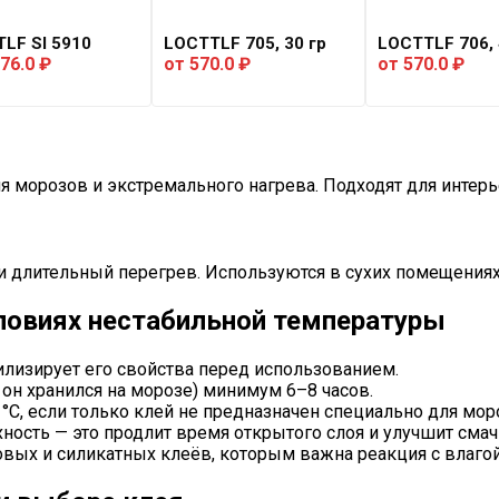
LF SI 5910
LOCTTLF 705, 30 гр
LOCTTLF 706, 
276.0
₽
от
570.0
₽
от
570.0
₽
ля морозов и экстремального нагрева. Подходят для интерь
и длительный перегрев. Используются в сухих помещениях
словиях нестабильной температуры
илизирует его свойства перед использованием.
 он хранился на морозе) минимум 6–8 часов.
 °C, если только клей не предназначен специально для мор
рхность — это продлит время открытого слоя и улучшит сма
вых и силикатных клеёв, которым важна реакция с влагой