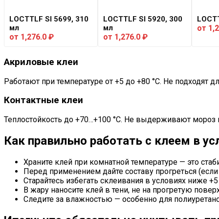
LOCTTLF SI 5699, 310
LOCTTLF SI 5920, 300
LOCTT
мл
мл
от
1,
от
1,276.0
₽
от
1,276.0
₽
Акриловые клеи
Работают при температуре от +5 до +80 °C. Не подходят д
Контактные клеи
Теплостойкость до +70…+100 °C. Не выдерживают мороз 
Как правильно работать с клеем в у
Храните клей при комнатной температуре — это стаб
Перед применением дайте составу прогреться (если
Старайтесь избегать склеивания в условиях ниже +5
В жару наносите клей в тени, не на прогретую пове
Следите за влажностью — особенно для полиуретано