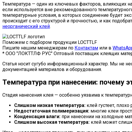
Температура — один из ключевых факторов, влияющих на
если используется вне рекомендованного температурног
температурные условия, в которых соединение будет эксп
происходит с его структурой и прочностью, и как подобр
неорганический клей
.
Поможем с подбором продукции LOCTTLF
Пишите нашим менеджерам по
Контактам
или в
WhatsAp
* ООО "ЛОКТТЛФ РУС" Оптовый поставщик клеящих матер
Статья носит сугубо информационный характер. Мы не не
документацией материалов и оборудования.
Температура при нанесении: почему э
Стадия нанесения клея — особенно уязвима к температу
Слишком низкая температура:
клей густеет, плохо
Недостаточная полимеризация:
многие клеи прост
Конденсация влаги:
при нанесении на холодные мат
Слишком высокая температура:
клей может слишко