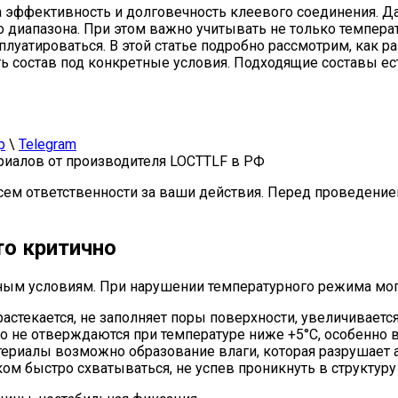
 эффективность и долговечность клеевого соединения. Д
о диапазона. При этом важно учитывать не только темпер
луатироваться. В этой статье подробно рассмотрим, как р
ать состав под конкретные условия. Подходящие составы ес
p
\
Telegram
иалов от производителя LOCTTLF в РФ
сем ответственности за ваши действия. Перед проведение
то критично
рным условиям. При нарушении температурного режима мо
 растекается, не заполняет поры поверхности, увеличивает
о не отверждаются при температуре ниже +5°C, особенно 
ериалы возможно образование влаги, которая разрушает 
м быстро схватываться, не успев проникнуть в структуру