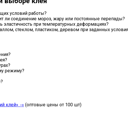
ри выборе клея
ущих условий работы?
 ли соединение мороз, жару или постоянные перепады?
ь эластичность при температурных деформациях?
аллом, стеклом, пластиком, деревом при заданных услови
ения?
ея?
урах?
ому режиму?
е?
ий клей» →
(оптовые цены от 100 шт)