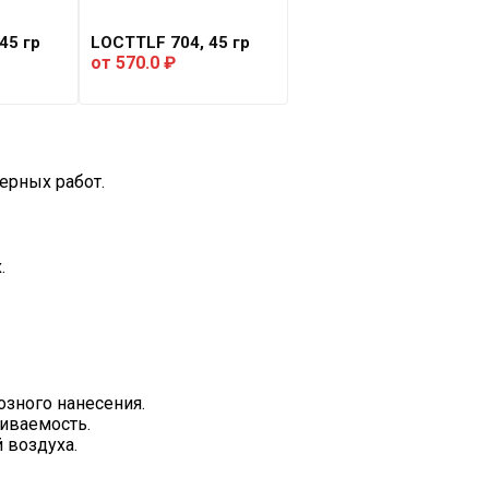
45 гр
LOCTTLF 704, 45 гр
от
570.0
₽
ерных работ.
.
озного нанесения.
чиваемость.
 воздуха.