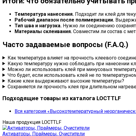
Итоги: что обязательно учитывать п
Температура нанесения.
Подходит ли клей для тек
Рабочий диапазон после полимеризации.
Выдержит
Тип шва и нагрузка.
Нужно ли соединению сохранят
Материалы склеивания.
Совместим ли состав с мет
Часто задаваемые вопросы (F.A.Q.)
Как температура влияет на прочность клеевого соедин
Какую температуру нужно соблюдать при нанесении кл
Можно ли использовать клей при минусовых температ
Что будет, если использовать клей не по температурн
Какие клеи выдерживают высокие температуры?
Сохраняется ли прочность клея при длительном нагрев
Подходящие товары из каталога LOCTTLF
Вся категория «Высокотемпературный неорганическ
Наша продукция LOCTTLF
Активаторы, Праймеры, Очистители