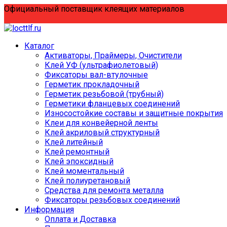
Перейти
Официальный поставщик клеящих материалов
к
содержанию
Каталог
Активаторы, Праймеры, Очистители
Клей УФ (ультрафиолетовый)
Фиксаторы вал-втулочные
Герметик прокладочный
Герметик резьбовой (трубный)
Герметики фланцевых соединений
Износостойкие составы и защитные покрытия
Клеи для конвейерной ленты
Клей акриловый структурный
Клей литейный
Клей ремонтный
Клей эпоксидный
Клей моментальный
Клей полиуретановый
Средства для ремонта металла
Фиксаторы резьбовых соединений
Информация
Оплата и Доставка