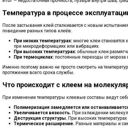
Итог — недостаточная прочность, пузыри внутри шва, тре
Температура в процессе эксплуатаци
После застывания клей сталкивается с новым испытанием
поведение разных типов клеёв:
При низких температурах:
многие клеи становятся 
при микродеформациях или вибрациях.
При высоких температурах:
обычные клеи размягча
При термоциклах:
постоянные переходы от мороза к
Именно поэтому важно не просто смотреть на температуру
протяжении всего срока службы.
Что происходит с клеем на молекуля
При изменении температуры клеевые составы ведут себя
Полимеризация замедляется или останавливаетс
Увеличивается вязкость.
При охлаждении молекулы
Деструкция структуры.
При высоких температурах 
Термическое расширение.
Разные материалы и сам