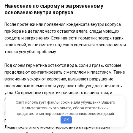
Нанесение по сырому и загрязненному
основанию внутри корпуса
После протечки или появления конденсата внутри корпуса
прибора на деталях часто остаются влага, следы моющих
средств и загрязнения. Если нанести герметик поверх таких
отложений, он не сможет надёжно сцепиться с основанием и
только усугубит проблему.
Под слоем герметика остаются вода, соли и грязь, которые
продолжают контактировать с металлом и пластиком. Такие
включения ускоряют коррозию, вызывают разрушение
пластиковых элементов и ухудшают общую долговечность
узла. Со временем герметик начинает отслаиваться, и
проблема протечки или запотевания возвращается.
Сайт использует файлы cookie для улучшения Вашего
пользовательского опыта, сбора статистики и
Правильный подход включает устранение первопричины
представления персонализированных рекомендаций.
OK
попадания влаги, полную сушку и тщательную очистку зоны.
Лишь после этого можно переходить к герметизации