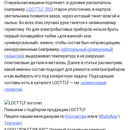
Стиральная машина подтекает, в духовке рассыпалось
(например,
LOCTTLF 705
) старое уплотнение, в корпусе
светильника появился зазор, через который тянет влагой и
пылью. Во всех этих случаях рука тянется к силиконовому
герметику. Но для электробытовых приборов нельзя брать
первый попавшийся тюбик «для ванной» или
«универсальный»: важно, чтобы состав был непроводящим,
некоррозионным (например,
нейтральный силиконовый
герметик
), выдерживал температуру и не разрушал
пластиковые детали и металлы. Далее в статье рассмотрим,
какой именно состав подходит для ремонта электроприборов
и как выбирать его под конкретную задачу. Подходящие
составы есть в каталоге LOCTTLF — см.
силиконовый
герметик
.
Поможем с подбором продукции LOCTTLF
Пишите нашим менеджерам по
Контактам
или в
WhatsApp
\
Telegram
* ООО "ЛОКТТЛФ РУС" Оптовый поставщик клеящих