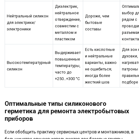
Диэлектрик,
Оптимал
нейтральное
выбор д
Нейтральный силикон
Дороже, чем
отверждение,
рядом с
для электрики/
бытовые
совместим с
провода
электроники
составы
металлом и
разъема
пластиком
контакт
Есть кислотные
Для зон 
Выдерживает
и нейтральные
духовки,
повышенные
Высокотемпературный
варианты, важно
нагреват
температуры,
силикон
не ошибиться;
патроны 
часто до
иногда более
правиль
+250…+300 °C
жесткий шов
подборе 
Оптимальные типы силиконового
герметика для ремонта электробытовых
приборов
Если обобщить практику сервисных центров и монтажников, в