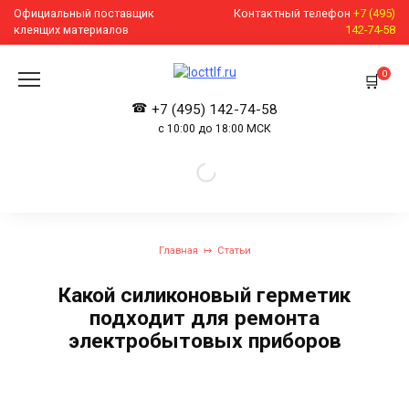
Перейти
Официальный поставщик
Контактный телефон
+7 (495)
к
клеящих материалов
142-74-58
содержанию
0
+7 (495) 142-74-58
с 10:00 до 18:00 МСК
Главная
Статьи
Какой силиконовый герметик
подходит для ремонта
электробытовых приборов