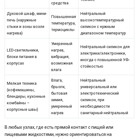
средства
Духовой шкаф, мини-
Нейтральный
Повышенная
печь (наружные
высокотемпературный
температура,
стыки и зоны возле
силикон с нужным
термоциклы
нагрева)
диапазоном температур
Умеренный
Нейтральный силикон для
LED-светильники,
нагрев,
электрики/электроники,
блоки питания в
вибрация,
иногда с повышенной УФ-
корпусах
возможная
стойкостью
влага
Влага,
Нейтральный
Мелкая техника
брызги,
универсальный или
(кофемашины,
бытовая
электротехнический
блендеры, кухонные
химия,
силикон, при
комбайны –
умеренный
необходимости
корпусные швы)
нагрев
санитарный нейтральный
В любых узлах, где есть прямой контакт с пищей или
пищевыми жидкостями, нужно ориентироваться на