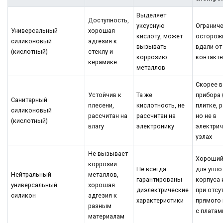
Выделяет
Доступность,
уксусную
Ограниче
Универсальный
хорошая
кислоту, может
осторож
силиконовый
адгезия к
вызывать
вдали от
(кислотный)
стеклу и
коррозию
контактн
керамике
металлов
Скорее в
Устойчив к
Та же
прибора 
Санитарный
плесени,
кислотность, не
плитке, 
силиконовый
рассчитан на
рассчитан на
но не в
(кислотный)
влагу
электронику
электри
узлах
Не вызывает
Хороший
коррозии
Не всегда
для упло
Нейтральный
металлов,
гарантированы
корпуса 
универсальный
хорошая
диэлектрические
при отсу
силикон
адгезия к
характеристики
прямого 
разным
с платам
материалам