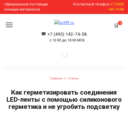
Перейти
Официальный поставщик
Контактный телефон
+7 (495)
к
клеящих материалов
142-74-58
содержанию
0
+7 (495) 142-74-58
с 10:00 до 18:00 МСК
Главная
Статьи
Как герметизировать соединения
LED-ленты с помощью силиконового
герметика и не угробить подсветку