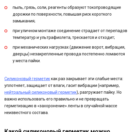
пыль, грязь, соли, реагенты образуют токопроводящие
дорожки по поверхности, повышая риск короткого
замыкания;
при уличном монтаже соединение страдает от перепадов
температур и ультрафиолета, трескается и отходит;
при механических нагрузках (движение ворот, вибрация,
дверцы) незакрепленные провода постепенно ломаются
у места пайки.
Силиконовый герметик
как раз закрывает эти слабые места:
уплотняет, защищает от влаги, гасит вибрации (например,
нейтральный силиконовый герметик
), разгружает пайку. Но
важно использовать его правильно и не превращать
герметизацию в «захоронение» ленты в случайной массе
неизвестного состава.
Какой силиконовый герметик можно