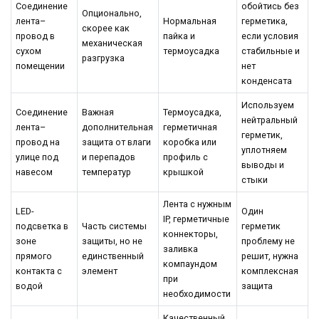
Соединение
обойтись без
Опционально,
лента–
Нормальная
герметика,
скорее как
провод в
пайка и
если условия
механическая
сухом
термоусадка
стабильные и
разгрузка
помещении
нет
конденсата
Используем
Соединение
Важная
Термоусадка,
нейтральный
лента–
дополнительная
герметичная
герметик,
провод на
защита от влаги
коробка или
уплотняем
улице под
и перепадов
профиль с
выводы и
навесом
температур
крышкой
стыки
Лента с нужным
LED-
Один
IP, герметичные
подсветка в
Часть системы
герметик
коннекторы,
зоне
защиты, но не
проблему не
заливка
прямого
единственный
решит, нужна
компаундом
контакта с
элемент
комплексная
при
водой
защита
необходимости
Качественный