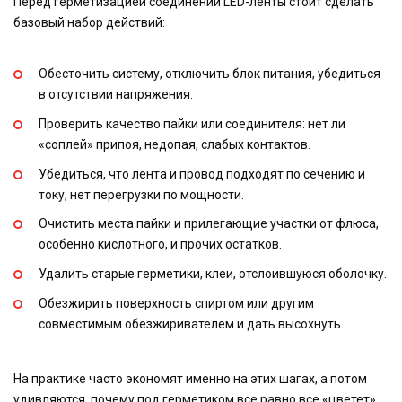
Перед герметизацией соединений LED-ленты стоит сделать
базовый набор действий:
Обесточить систему, отключить блок питания, убедиться
в отсутствии напряжения.
Проверить качество пайки или соединителя: нет ли
«соплей» припоя, недопая, слабых контактов.
Убедиться, что лента и провод подходят по сечению и
току, нет перегрузки по мощности.
Очистить места пайки и прилегающие участки от флюса,
особенно кислотного, и прочих остатков.
Удалить старые герметики, клеи, отслоившуюся оболочку.
Обезжирить поверхность спиртом или другим
совместимым обезжиривателем и дать высохнуть.
На практике часто экономят именно на этих шагах, а потом
удивляются, почему под герметиком все равно все «цветет».