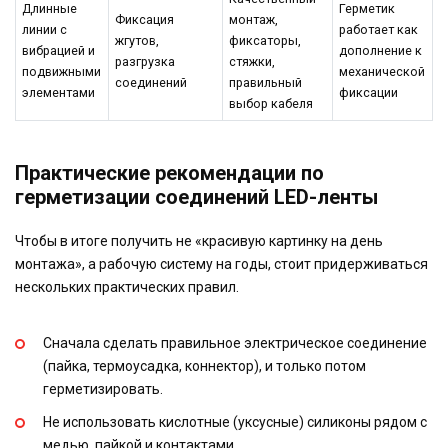
Длинные
Герметик
Фиксация
монтаж,
линии с
работает как
жгутов,
фиксаторы,
вибрацией и
дополнение к
разгрузка
стяжки,
подвижными
механической
соединений
правильный
элементами
фиксации
выбор кабеля
Практические рекомендации по
герметизации соединений LED-ленты
Чтобы в итоге получить не «красивую картинку на день
монтажа», а рабочую систему на годы, стоит придерживаться
нескольких практических правил.
Сначала сделать правильное электрическое соединение
(пайка, термоусадка, коннектор), и только потом
герметизировать.
Не использовать кислотные (уксусные) силиконы рядом с
медью, пайкой и контактами.