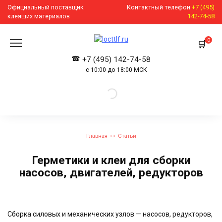
Перейти
Официальный поставщик
Контактный телефон
+7 (495)
к
клеящих материалов
142-74-58
содержанию
0
+7 (495) 142-74-58
с 10:00 до 18:00 МСК
Главная
Статьи
Герметики и клеи для сборки
насосов, двигателей, редукторов
Сборка силовых и механических узлов — насосов, редукторов,