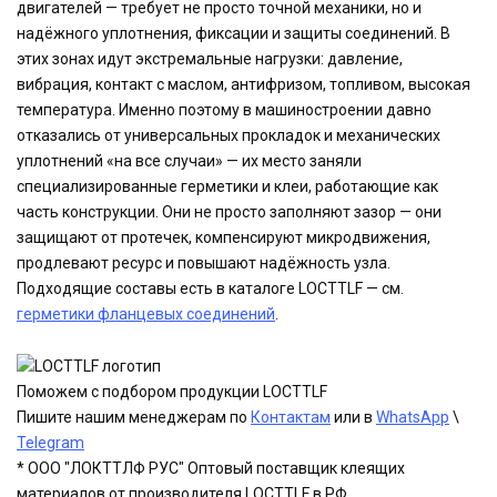
двигателей — требует не просто точной механики, но и
надёжного уплотнения, фиксации и защиты соединений. В
этих зонах идут экстремальные нагрузки: давление,
вибрация, контакт с маслом, антифризом, топливом, высокая
температура. Именно поэтому в машиностроении давно
отказались от универсальных прокладок и механических
уплотнений «на все случаи» — их место заняли
специализированные герметики и клеи, работающие как
часть конструкции. Они не просто заполняют зазор — они
защищают от протечек, компенсируют микродвижения,
продлевают ресурс и повышают надёжность узла.
Подходящие составы есть в каталоге LOCTTLF — см.
герметики фланцевых соединений
.
Поможем с подбором продукции LOCTTLF
Пишите нашим менеджерам по
Контактам
или в
WhatsApp
\
Telegram
* ООО "ЛОКТТЛФ РУС" Оптовый поставщик клеящих
материалов от производителя LOCTTLF в РФ