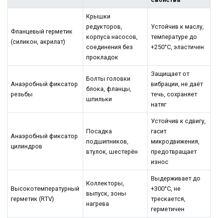
Крышки
редукторов,
Устойчив к маслу,
Фланцевый герметик
корпуса насосов,
температуре до
(силикон, акрилат)
соединения без
+250°C, эластичен
прокладок
Защищает от
Болты головки
Анаэробный фиксатор
вибрации, не даёт
блока, фланцы,
резьбы
течь, сохраняет
шпильки
натяг
Устойчив к сдвигу,
Посадка
гасит
Анаэробный фиксатор
подшипников,
микродвижения,
цилиндров
втулок, шестерён
предотвращает
износ
Выдерживает до
Коллекторы,
Высокотемпературный
+300°C, не
выпуск, зоны
герметик (RTV)
трескается,
нагрева
герметичен