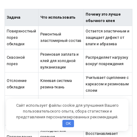
Почему это лучше
Задача
Что использовать
обычного клея
Поверхностный
Остается эластичным и
Ремонтный
порез
защищает дефект от
эластомерный состав
обкладки
влаги и абразива
Резиновая заплата и
Сквозной
Распределяет нагрузку
клей для холодной
порез
вокруг повреждения
вулканизации
Учитывает сцепление с
Отслоение
Клеевая система
каркасом и резиновым
обкладки
резина-ткань
слоем
Ремонтные полосы,
Останавливает
Сайт использует файлы cookie для улучшения Вашего
Продольный
механическая
развитие разрыва и
пользовательского опыта, сбора статистики и
разрыв
стабилизация, затем
дает плановое
представления персонализированных рекомендаций.
вулканизация
восстановление
OK
Холодная или
Восстанавливает
Повреждение
горячая