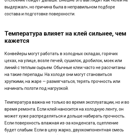
отслоение пойдет дальше. Внешне это выглядит как «клей не
выдержал», но причина была в неправильном подборе
состава и подготовке поверхности.
Температура влияет на клей сильнее, чем
кажется
Конвейеры могут работать в холодных складах, горячих
цехах, на улице, возле печей, сушилок, дробилок, моек или
линий с теплым сырьем. Обычные клеи часто не рассчитаны
на такие перепады. На холоде они могут становиться
хрупкими, на жаре — размягчаться, терять прочность или
начинать ползти под нагрузкой.
Температура важна не только во время эксплуатации, но и во
время ремонта. Если клей наносится на холодную ленту, он
может хуже распределяться и дольше набирать прочность.
Если поверхность влажная из-за конденсата, сцепление
будет слабым. Если в цеху жарко, двухкомпонентная смесь