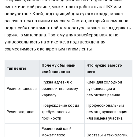
синтетической резине, может плохо работать на ПВХ или
полиуретане. Клей, подходящий для сухого склада, может
разрушаться на линии с маслом. Состав, который нормально
ведет себя при комнатной температуре, может не выдержать
горячего материала. Поэтому для конвейеров важна не
универсальность на этикетке, а подтвержденная
совместимость с конкретным типом ленты.
Почему обычный
Что нужно вместо
Тип ленты
клей рискован
него
Нужна адгезия к
Клей для холодной
Резинотканевая
резине и тканевому
вулканизации и
каркасу
ремонтная резина
Повреждение корда
Профессиональный
Резинокордная
требует оценки
ремонт, вулканизация
прочности
или замена участка
Резиновый клей
может плохо
Составы и технологии,