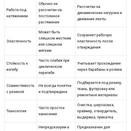
Обычно не
Рассчитан на
Работа под
рассчитан на
динамические нагрузки и
натяжением
постоянное
движение ленты
растяжение
Может быть
Сохраняет рабочую
слишком жестким
Эластичность
эластичность после
или слишком
отверждения
мягким
Часто слабая при
Стойкость к
Учитывает прохождение
циклическом
изгибу
через барабаны и ролики
перегибе
Подбирается под резину,
Совместимость
Не всегда понятна
ткань, футеровку или
с резиной
и подтверждена
ремонтные материалы
Очистка, шероховка,
Часто простое
Технология
праймер, отвердитель,
нанесение
выдержка, прикатка
Непредсказуем в
Предназначен для