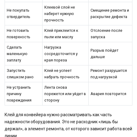
Клеевой слой не
Не покупать
Смещение ремонта и
наберет нужную
отвердитель
раскрытие дефекта
прочность
Не готовить
Клей приклеится к
Отслоение после
поверхность
пыли или маслу
запуска
Сделать
Нагрузка
Разрыв пойдет
маленькую
сосредоточится у
дальше
заплату
края пореза
Запустить
Клей не успеет
Ремонт разрушится
слишком рано
набрать прочность
под нагрузкой
Не устранить
Лента снова
причину
порежется или уйдет в
Авария повторится
повреждения
сторону
Клей для конвейера нужно рассматривать как часть
надежности оборудования. Это не расходник «лишь бы
держал», а элемент ремонта, от которого зависит работа всей
линии.