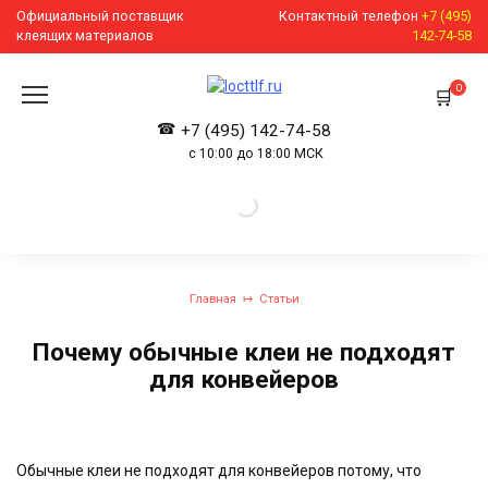
Перейти
Официальный поставщик
Контактный телефон
+7 (495)
к
клеящих материалов
142-74-58
содержанию
0
+7 (495) 142-74-58
с 10:00 до 18:00 МСК
Главная
Статьи
Почему обычные клеи не подходят
для конвейеров
Обычные клеи не подходят для конвейеров потому, что