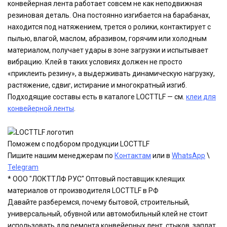
конвейерная лента работает совсем не как неподвижная
резиновая деталь. Она постоянно изгибается на барабанах,
находится под натяжением, трется о ролики, контактирует с
пылью, влагой, маслом, абразивом, горячим или холодным
материалом, получает удары в зоне загрузки и испытывает
вибрацию. Клей в таких условиях должен не просто
«приклеить резину», а выдерживать динамическую нагрузку,
растяжение, сдвиг, истирание и многократный изгиб.
Подходящие составы есть в каталоге LOCTTLF — см.
клеи для
конвейерной ленты
.
Поможем с подбором продукции LOCTTLF
Пишите нашим менеджерам по
Контактам
или в
WhatsApp
\
Telegram
* ООО "ЛОКТТЛФ РУС" Оптовый поставщик клеящих
материалов от производителя LOCTTLF в РФ
Давайте разберемся, почему бытовой, строительный,
универсальный, обувной или автомобильный клей не стоит
использовать для ремонта конвейерных лент, стыков, заплат