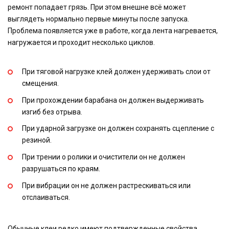
ремонт попадает грязь. При этом внешне всё может
выглядеть нормально первые минуты после запуска.
Проблема появляется уже в работе, когда лента нагревается,
нагружается и проходит несколько циклов.
При тяговой нагрузке клей должен удерживать слои от
смещения.
При прохождении барабана он должен выдерживать
изгиб без отрыва.
При ударной загрузке он должен сохранять сцепление с
резиной.
При трении о ролики и очистители он не должен
разрушаться по краям.
При вибрации он не должен растрескиваться или
отслаиваться.
Обычные клеи редко имеют подтвержденные свойства