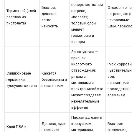
поверхностях при
Быстро,
Отслоение пр
Термоклей (клей-
нагреве,
дешево,
нагреве, люф
расплав из
«ползёт»;
легко
некрасивые
пистолета)
толстый слой
наносить
швы, переко
меняет
геометрию и
зазоры
Запах уксуса —
признак
кислотного
Риск коррози
отверждения;
чувствитель
Силиконовые
Кажется
рядом с
зон,
герметики
безопасным и
металлами и
неприятные
«уксусного» типа
эластичным
электроникой это
последствия 
может создавать
временем
нежелательные
эффекты
Плохая адгезия к
Дёшево, «для
корпусным
Быстрое
Клей ПВА и
пластика/
материалам,
отслоение,