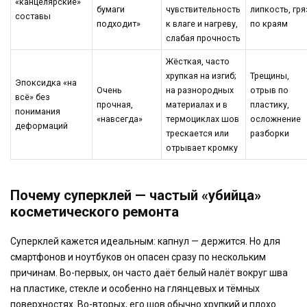
«канцелярские»
бумаги
чувствительность
липкость, гря
составы
подходит»
к влаге и нагреву,
по краям
слабая прочность
Жёсткая, часто
хрупкая на изгиб;
Трещины,
Эпоксидка «на
Очень
на разнородных
отрыв по
всё» без
прочная,
материалах и в
пластику,
понимания
«навсегда»
термоциклах шов
осложнение
деформаций
трескается или
разборки
отрывает кромку
Почему суперклей — частый «убийца»
косметического ремонта
Суперклей кажется идеальным: капнул — держится. Но для
смартфонов и ноутбуков он опасен сразу по нескольким
причинам. Во-первых, он часто даёт белый налёт вокруг шва
на пластике, стекле и особенно на глянцевых и тёмных
поверхностях. Во-вторых, его шов обычно хрупкий и плохо