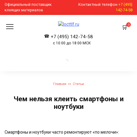
Перейти
Официальный поставщик
Контактный телефон
+7 (495)
к
клеящих материалов
142-74-58
содержанию
0
+7 (495) 142-74-58
с 10:00 до 18:00 МСК
Главная
Статьи
Чем нельзя клеить смартфоны и
ноутбуки
Смартфоны и ноутбуки часто ремонтируют «по мелочи»: