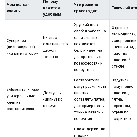
Почему
Чем нельзя
Что реально
кажется
Типичный ит
клеить
происходит
удобным
Хрупкий шов,
Отрыв на
слабая работа на
термоциклах,
Быстро
сдвиг; часто
Суперклей
испорченный
схватывается,
появляется
(цианоакрилат)
внешний вид,
держит
белый налёт на
«капля и готово»
налёт на
точечно
декоративных
пластике/
поверхностях и
стекле
вокруг шва
Растворители
Вздутие/
могут размягчать
помутнение
«Моментальные»
Доступны,
пластик,
пластика,
универсальные
«липнут ко
оставлять пятна,
пятна,
клеи на
всему»
деформировать
перекосы,
растворителях
тонкие детали и
отрыв по
покрытия
покрытию
Плохо держит на
гладких