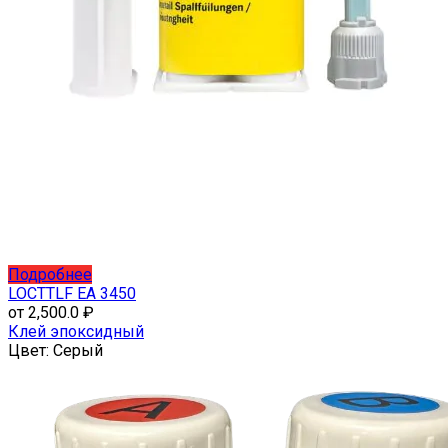
Этот
Подробнее
товар
LOCTTLF EA 3450
имеет
от
2,500.0
₽
несколько
Клей эпоксидный
вариаций.
Цвет:
Серый
Опции
можно
выбрать
на
странице