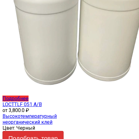
Этот
Подробнее
товар
LOCTTLF 051 A/B
имеет
от
3,800.0
₽
несколько
Высокотемпературный
вариаций.
неорганический клей
Опции
Цвет:
Черный
можно
Подобрать товар