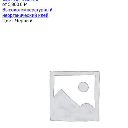
имеет
от
5,800.0
₽
несколько
Высокотемпературный
вариаций.
неорганический клей
Опции
Цвет:
Черный
можно
выбрать
на
странице
товара.