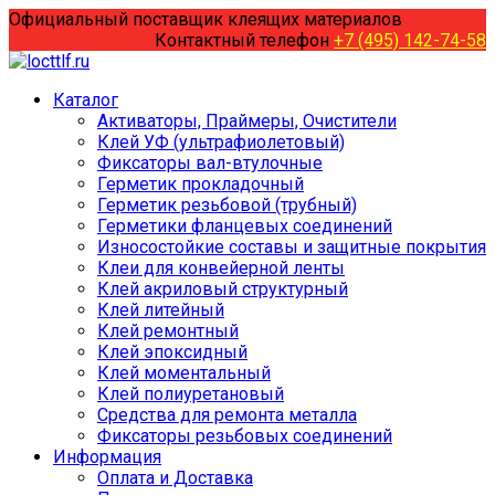
Перейти
Официальный поставщик клеящих материалов
к
Контактный телефон
+7 (495) 142-74-58
содержанию
Каталог
Активаторы, Праймеры, Очистители
Клей УФ (ультрафиолетовый)
Фиксаторы вал-втулочные
Герметик прокладочный
Герметик резьбовой (трубный)
Герметики фланцевых соединений
Износостойкие составы и защитные покрытия
Клеи для конвейерной ленты
Клей акриловый структурный
Клей литейный
Клей ремонтный
Клей эпоксидный
Клей моментальный
Клей полиуретановый
Средства для ремонта металла
Фиксаторы резьбовых соединений
Информация
Оплата и Доставка