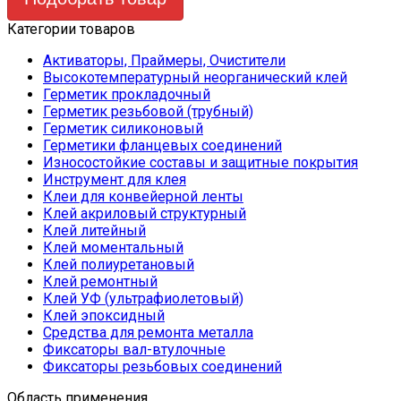
выбрать
на
Категории товаров
странице
товара.
Активаторы, Праймеры, Очистители
Высокотемпературный неорганический клей
Герметик прокладочный
Герметик резьбовой (трубный)
Герметик силиконовый
Герметики фланцевых соединений
Износостойкие составы и защитные покрытия
Инструмент для клея
Клеи для конвейерной ленты
Клей акриловый структурный
Клей литейный
Клей моментальный
Клей полиуретановый
Клей ремонтный
Клей УФ (ультрафиолетовый)
Клей эпоксидный
Средства для ремонта металла
Фиксаторы вал-втулочные
Фиксаторы резьбовых соединений
Область применения