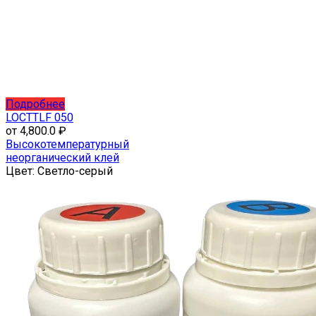
Этот
Подробнее
товар
LOCTTLF 050
имеет
от
4,800.0
₽
несколько
Высокотемпературный
вариаций.
неорганический клей
Опции
Цвет:
Светло-серый
можно
выбрать
на
странице
товара.