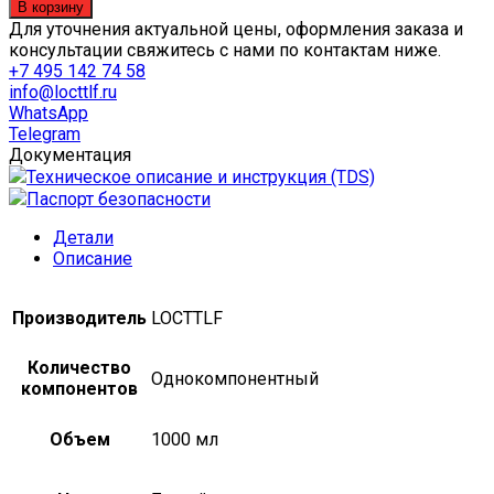
товара
В корзину
LOCTTLF
Для уточнения актуальной цены, оформления заказа и
DRI
консультации свяжитесь с нами по контактам ниже.
513,
+7 495 142 74 58
1000
info@locttlf.ru
мл
WhatsApp
Telegram
Документация
Техническое описание и инструкция (TDS)
Паспорт безопасности
Детали
Описание
Производитель
LOCTTLF
Количество
Однокомпонентный
компонентов
Объем
1000 мл