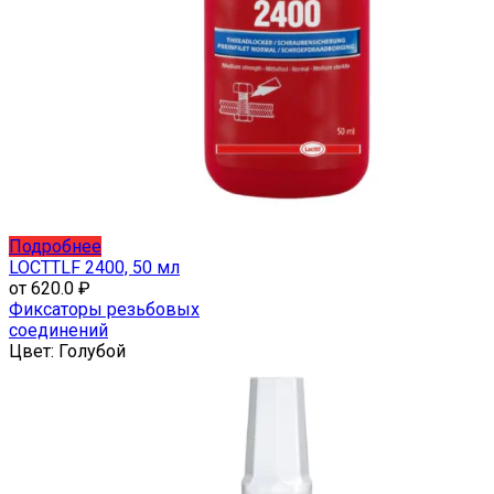
Этот
Подробнее
товар
LOCTTLF 2400, 50 мл
имеет
от
620.0
₽
несколько
Фиксаторы резьбовых
вариаций.
соединений
Опции
Цвет:
Голубой
можно
выбрать
на
странице
товара.