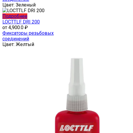
Опции
Цвет:
Зеленый
можно
выбрать
Этот
Подробнее
на
товар
LOCTTLF DRI 200
странице
имеет
от
4,900.0
₽
товара.
несколько
Фиксаторы резьбовых
вариаций.
соединений
Опции
Цвет:
Желтый
можно
выбрать
на
странице
товара.