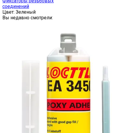
несколько
Фиксаторы резьбовых
вариаций.
соединений
Опции
Цвет:
Зеленый
можно
Вы недавно смотрели:
выбрать
на
странице
товара.