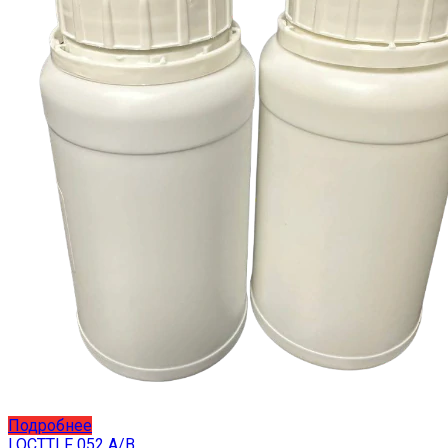
товара.
Этот
Подробнее
товар
LOCTTLF 052 A/B