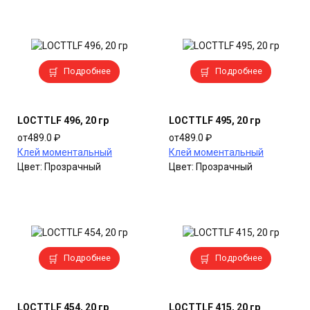
Этот
Этот
Подробнее
Подробнее
товар
товар
имеет
имеет
несколько
несколько
LOCTTLF 496, 20 гр
LOCTTLF 495, 20 гр
вариаций.
вариаций.
от
489.0
₽
от
489.0
₽
Опции
Опции
Клей моментальный
Клей моментальный
можно
можно
Цвет:
Прозрачный
Цвет:
Прозрачный
выбрать
выбрать
на
на
странице
странице
товара.
товара.
Этот
Этот
Подробнее
Подробнее
товар
товар
имеет
имеет
несколько
несколько
LOCTTLF 454, 20 гр
LOCTTLF 415, 20 гр