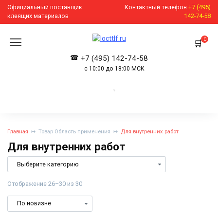
Перейти
Официальный поставщик
Контактный телефон
+7 (495)
к
клеящих материалов
142-74-58
содержанию
0
+7 (495) 142-74-58
с 10:00 до 18:00 МСК
Главная
Товар Область применения
Для внутренних работ
Для внутренних работ
Отображение 26–30 из 30