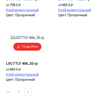
вариаций.
вариаций.
от
798.0
₽
от
489.0
₽
Опции
Опции
Клей моментальный
Клей моментальный
можно
можно
Цвет:
Прозрачный
Цвет:
Прозрачный
выбрать
выбрать
на
на
странице
странице
товара.
товара.
Этот
Подробнее
товар
имеет
несколько
LOCTTLF 406, 20 гр
вариаций.
от
489.0
₽
Опции
Клей моментальный
можно
Цвет:
Прозрачный
выбрать
на
странице
←
1
2
товара.