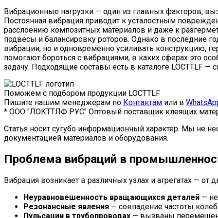
Вибрационные нагрузки — один из главных факторов, в
Постоянная вибрация приводит к усталостным поврежде
расслоению композитных материалов и даже к разгерме
подвесы и балансировку роторов. Однако в последние г
вибрации, но и одновременно усиливать конструкцию, ге
помогают бороться с вибрациями, в каких сферах это ос
задачу. Подходящие составы есть в каталоге LOCTTLF — с
Поможем с подбором продукции LOCTTLF
Пишите нашим менеджерам по
Контактам
или в
WhatsAp
* ООО "ЛОКТТЛФ РУС" Оптовый поставщик клеящих матер
Статья носит сугубо информационный характер. Мы не не
документацией материалов и оборудования.
Проблема вибраций в промышленнос
Вибрация возникает в различных узлах и агрегатах — от 
Неуравновешенность вращающихся деталей
— не
Резонансные явления
— совпадение частоты колеб
Пульсации в трубопроводах
— вызваны перемещени