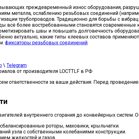
ызывающих преждевременный износ оборудования, разруш
ниям металла, ослаблению резьбовых соединений (наприм
тизации трубопроводов. Традиционно для борьбы с вибра
оды всё более востребованными становятся современные 
рметизировать швы и повышать долговечность оборудовани
обенно актуально, какие типы клеевых составов применяю
м.
фиксаторы резьбовых соединений
.
p
\
Telegram
иалов от производителя LOCTTLF в РФ
сем ответственности за ваши действия. Перед проведение
ти
двигателей внутреннего сгорания до конвейерных систем. 
сбалансированные роторы, маховики, крыльчатки.
аний узла с собственными колебаниями конструкции.
ем жидкостей и газов.