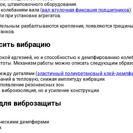
лок, штамповочного оборудования.
колебаниям вала (
вал-втулочная фиксация подшипников
).
и при установке агрегатов.
ельным: разбалтываются крепления, появляются трещины в
танков.
асить вибрацию
й адгезией, но и способностью к демпфированию колебани
устоты. Механизм работы можно описать следующим образ
между деталями (
эластичный полиуретановый клей-демпф
аний в тепловую, снижая амплитуду вибрации.
появление резонансных зон.
 виброизоляция, но и усиление конструкции.
 для виброзащиты
ическими демпферами.
.