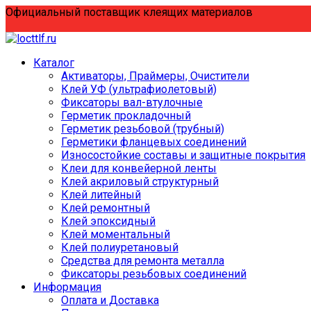
Перейти
Официальный поставщик клеящих материалов
к
содержанию
Каталог
Активаторы, Праймеры, Очистители
Клей УФ (ультрафиолетовый)
Фиксаторы вал-втулочные
Герметик прокладочный
Герметик резьбовой (трубный)
Герметики фланцевых соединений
Износостойкие составы и защитные покрытия
Клеи для конвейерной ленты
Клей акриловый структурный
Клей литейный
Клей ремонтный
Клей эпоксидный
Клей моментальный
Клей полиуретановый
Средства для ремонта металла
Фиксаторы резьбовых соединений
Информация
Оплата и Доставка