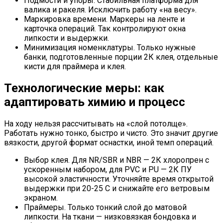
Подмости и упоры. Стабильная платформа для
валика и ракеля. Исключить работу «на весу».
Маркировка времени. Маркеры на ленте и
карточка операций. Так контролируют окна
липкости и выдержки.
Минимизация номенклатуры. Только нужные
банки, подготовленные порции 2К клея, отдельные
кисти для праймера и клея.
Технологические меры: как
адаптировать химию и процесс
На ходу нельзя рассчитывать на «слой потолще».
Работать нужно тонко, быстро и чисто. Это значит другие
вязкости, другой формат оснастки, иной темп операций.
Выбор клея. Для NR/SBR и NBR — 2К хлоропрен с
ускоренным набором, для PVC и PU — 2К ПУ
высокой эластичности. Уточняйте время открытой
выдержки при 20-25 C и снижайте его ветровым
экраном.
Праймеры. Только тонкий слой до матовой
липкости. На ткани — низковязкая бондовка и