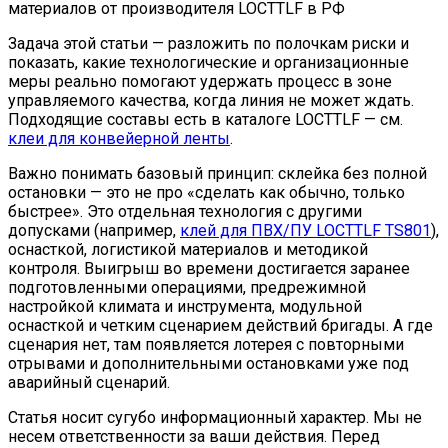
материалов от производителя LOCTTLF в РФ
Задача этой статьи — разложить по полочкам риски и
показать, какие технологические и организационные
меры реально помогают удержать процесс в зоне
управляемого качества, когда линия не может ждать.
Подходящие составы есть в каталоге LOCTTLF — см.
клеи для конвейерной ленты
.
Важно понимать базовый принцип: склейка без полной
остановки — это не про «сделать как обычно, только
быстрее». Это отдельная технология с другими
допусками (например,
клей для ПВХ/ПУ LOCTTLF TS801
),
оснасткой, логистикой материалов и методикой
контроля. Выигрыш во времени достигается заранее
подготовленными операциями, предрежимной
настройкой климата и инструмента, модульной
оснасткой и четким сценарием действий бригады. А где
сценария нет, там появляется лотерея с повторными
отрывами и дополнительными остановками уже под
аварийный сценарий.
Статья носит сугубо информационный характер. Мы не
несем ответственности за ваши действия. Перед