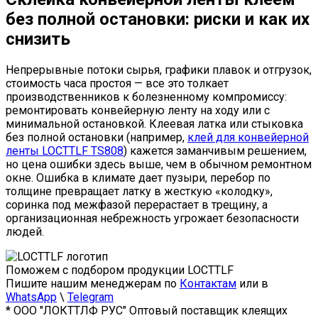
без полной остановки: риски и как их
снизить
Непрерывные потоки сырья, графики плавок и отгрузок,
стоимость часа простоя — все это толкает
производственников к болезненному компромиссу:
ремонтировать конвейерную ленту на ходу или с
минимальной остановкой. Клеевая латка или стыковка
без полной остановки (например,
клей для конвейерной
ленты LOCTTLF TS808
) кажется заманчивым решением,
но цена ошибки здесь выше, чем в обычном ремонтном
окне. Ошибка в климате дает пузыри, перебор по
толщине превращает латку в жесткую «колодку»,
соринка под межфазой перерастает в трещину, а
организационная небрежность угрожает безопасности
людей.
Поможем с подбором продукции LOCTTLF
Пишите нашим менеджерам по
Контактам
или в
WhatsApp
\
Telegram
* ООО "ЛОКТТЛФ РУС" Оптовый поставщик клеящих