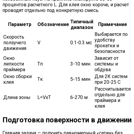
процентов расчетного L. Для клея окно короче, и расчет
проводят отдельно под конкретную смесь.
Типичный
Параметр
Обозначение
Примечание
диапазон
Выбирается по
Скорость
удобству
ползучего
V
0.1-0.3 мс
прокатки и
движения
безопасности
Окно
Зависит от
липкости
Tп
3-10 мин
системы и
праймера
обдува
Окно сборки
Для 2К систем
Tк
5-15 мин
клея
при 20-25 C
Рассчитывается
отдельно для
Длина зоны
L=VxT
6-270 м
праймера и
клея
Подготовка поверхности в движении
Главная задача — получить равномерный «сатин» без