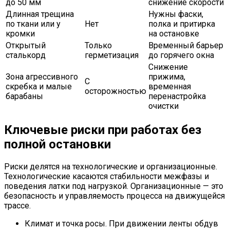
до 50 мм
снижение скорости
Длинная трещина
Нужны фаски,
по ткани или у
Нет
полка и притирка
кромки
на остановке
Открытый
Только
Временный барьер
сталькорд
герметизация
до горячего окна
Снижение
Зона агрессивного
прижима,
С
скребка и малые
временная
осторожностью
барабаны
перенастройка
очистки
Ключевые риски при работах без
полной остановки
Риски делятся на технологические и организационные.
Технологические касаются стабильности межфазы и
поведения латки под нагрузкой. Организационные — это
безопасность и управляемость процесса на движущейся
трассе.
Климат и точка росы. При движении ленты обдув