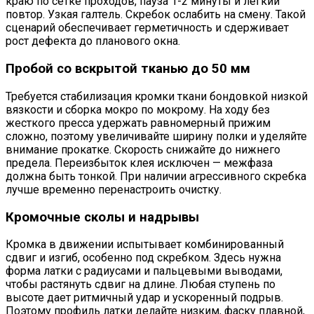
краю по сетке проходов, пауза 1-2 минуты и легкий
повтор. Узкая галтель. Скребок ослабить на смену. Такой
сценарий обеспечивает герметичность и сдерживает
рост дефекта до планового окна.
Пробой со вскрытой тканью до 50 мм
Требуется стабилизация кромки ткани бондовкой низкой
вязкости и сборка мокро по мокрому. На ходу без
жесткого пресса удержать равномерный прижим
сложно, поэтому увеличивайте ширину полки и уделяйте
внимание прокатке. Скорость снижайте до нижнего
предела. Переизбыток клея исключен — межфаза
должна быть тонкой. При наличии агрессивного скребка
лучше временно перенастроить очистку.
Кромочные сколы и надрывы
Кромка в движении испытывает комбинированный
сдвиг и изгиб, особенно под скребком. Здесь нужна
форма латки с радиусами и пальцевыми выводами,
чтобы растянуть сдвиг на длине. Любая ступень по
высоте дает ритмичный удар и ускоренный подрыв.
Поэтому профиль латки делайте низким, фаску плавной,