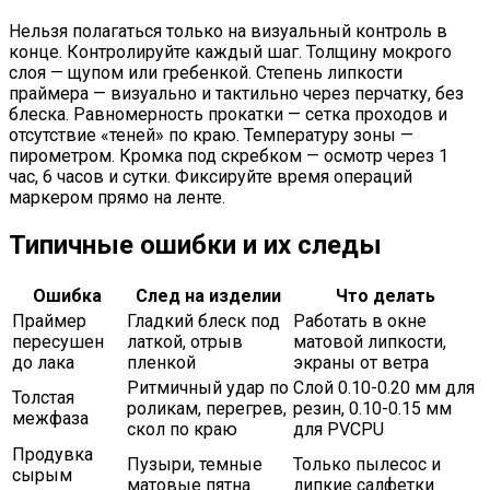
Нельзя полагаться только на визуальный контроль в
конце. Контролируйте каждый шаг. Толщину мокрого
слоя — щупом или гребенкой. Степень липкости
праймера — визуально и тактильно через перчатку, без
блеска. Равномерность прокатки — сетка проходов и
отсутствие «теней» по краю. Температуру зоны —
пирометром. Кромка под скребком — осмотр через 1
час, 6 часов и сутки. Фиксируйте время операций
маркером прямо на ленте.
Типичные ошибки и их следы
Ошибка
След на изделии
Что делать
Праймер
Гладкий блеск под
Работать в окне
пересушен
латкой, отрыв
матовой липкости,
до лака
пленкой
экраны от ветра
Ритмичный удар по
Слой 0.10-0.20 мм для
Толстая
роликам, перегрев,
резин, 0.10-0.15 мм
межфаза
скол по краю
для PVCPU
Продувка
Пузыри, темные
Только пылесос и
сырым
матовые пятна
липкие салфетки