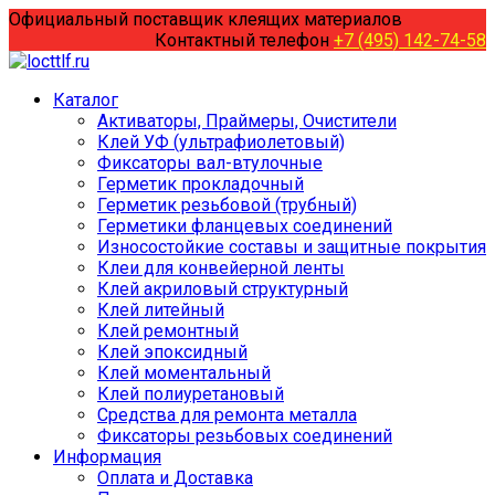
Перейти
Официальный поставщик клеящих материалов
к
Контактный телефон
+7 (495) 142-74-58
содержанию
Каталог
Активаторы, Праймеры, Очистители
Клей УФ (ультрафиолетовый)
Фиксаторы вал-втулочные
Герметик прокладочный
Герметик резьбовой (трубный)
Герметики фланцевых соединений
Износостойкие составы и защитные покрытия
Клеи для конвейерной ленты
Клей акриловый структурный
Клей литейный
Клей ремонтный
Клей эпоксидный
Клей моментальный
Клей полиуретановый
Средства для ремонта металла
Фиксаторы резьбовых соединений
Информация
Оплата и Доставка