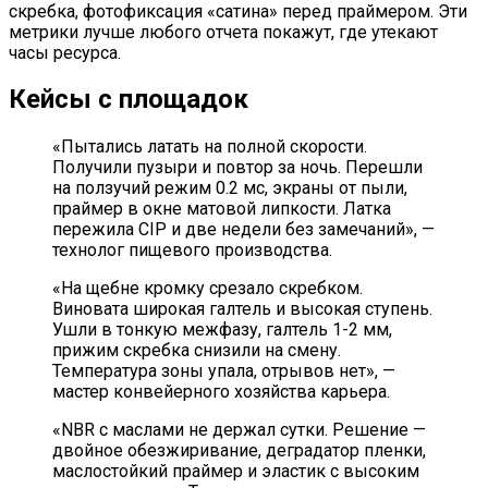
скребка, фотофиксация «сатина» перед праймером. Эти
метрики лучше любого отчета покажут, где утекают
часы ресурса.
Кейсы с площадок
«Пытались латать на полной скорости.
Получили пузыри и повтор за ночь. Перешли
на ползучий режим 0.2 мс, экраны от пыли,
праймер в окне матовой липкости. Латка
пережила CIP и две недели без замечаний», —
технолог пищевого производства.
«На щебне кромку срезало скребком.
Виновата широкая галтель и высокая ступень.
Ушли в тонкую межфазу, галтель 1-2 мм,
прижим скребка снизили на смену.
Температура зоны упала, отрывов нет», —
мастер конвейерного хозяйства карьера.
«NBR с маслами не держал сутки. Решение —
двойное обезжиривание, деградатор пленки,
маслостойкий праймер и эластик с высоким