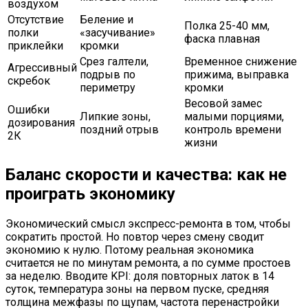
воздухом
Отсутствие
Беление и
Полка 25-40 мм,
полки
«засучивание»
фаска плавная
приклейки
кромки
Срез галтели,
Временное снижение
Агрессивный
подрыв по
прижима, выправка
скребок
периметру
кромки
Весовой замес
Ошибки
Липкие зоны,
малыми порциями,
дозирования
поздний отрыв
контроль времени
2К
жизни
Баланс скорости и качества: как не
проиграть экономику
Экономический смысл экспресс-ремонта в том, чтобы
сократить простой. Но повтор через смену сводит
экономию к нулю. Потому реальная экономика
считается не по минутам ремонта, а по сумме простоев
за неделю. Вводите KPI: доля повторных латок в 14
суток, температура зоны на первом пуске, средняя
толщина межфазы по щупам, частота перенастройки