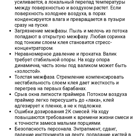
усиливается, а локальный перепад температуры
между поверхностью и воздухом растет. Если
поверхность холоднее воздуха, в порах
конденсируется влага и превращается в пузыри
сразу на пуске.
Загрязнение межфазы. Пыль и мелочь из потока
попадают в открытую межфазу. Любая соринка
под тонким слоем клея становится стресс-
концентратором.
Неравномерное давление и прокатка. Валик
требует стабильной опоры. На ходу опора
динамична, часть зоны под валиком может быть
«холостой».
Толстая межфаза. Стремление компенсировать
нестабильность слоем клея дает жесткость и
перегрев на первых барабанах.
Срыв окна липкости праймера. Потоком воздуха
праймер легко пересушить до «лака», клей
адгезирует к пленке, а не к подложке.
Ошибки дозирования 2К смесей. На ходу
повышаются требования к времени жизни смеси и
к точности замеса малыми порциями.
Безопасность персонала. Энтрапмент, сдвиг,
падение инструмента на ленту, попадание кистей в