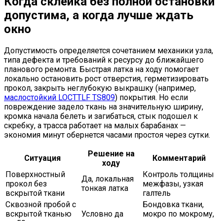
Когда склейка без полной остановки
допустима, а когда лучше ждать
окно
Допустимость определяется сочетанием механики узла,
типа дефекта и требований к ресурсу до ближайшего
планового ремонта. Быстрая латка на ходу помогает
локально остановить рост отверстия, герметизировать
прокол, закрыть неглубокую выкрашку (например,
маслостойкий LOCTTLF TS809
) покрытия. Но если
повреждение задело ткань на значительную ширину,
кромка начала белеть и загибаться, стык подошел к
скребку, а трасса работает на малых барабанах —
экономия минут обернется часами простоя через сутки.
Решение на
Ситуация
Комментарий
ходу
Поверхностный
Контроль толщины
Да, локальная
прокол без
межфазы, узкая
тонкая латка
вскрытой ткани
галтель
Сквозной пробой с
Бондовка ткани,
вскрытой тканью
Условно да
мокро по мокрому,