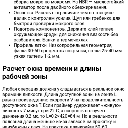
сборка мокро по мокрому. На NBR — маслостойкий
активатор после двойного обезжиривания.
Оснастка. Ракель с ограничителем по толщине,
валик с контролем усилия. Щуп или гребенка для
быстрой проверки мокрого слоя.
Подогрев компонентов. Держите клей теплее
окружающей среды для снижения вязкости без
разбавителя. Банки в термочехлах.
Профиль латки. Низкопрофильная геометрия,
фаска 30-60 процентов покрытия, полка 25-40 мм,
узкая галтель 1-2 мм.
Расчет окна времени и длины
рабочей зоны
Любая операция должна укладываться в реальное окно
времени липкости. Длина доступной зоны на ленте L
равна произведению скорости V на продолжительность
доступного окна T. Если праймер удерживает «живую»
липкость 7 минут при 22 C, а скорость ползучего
движения 0.2 мс, то L=0.2×420=84 м. Но в реальности
полезная длина меньше из-за запасов на прокатку и
неизбежных пауз. На практике планируйте 50-60