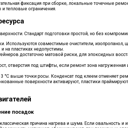
тельная фиксация при сборке, локальные точечные ремон
 и тепловые ограничения.
ресурса
верхности. Стандарт подготовки простой, но без компроми
тики. Используются совместимые очистители, изопропано
и на пластиках недопустимы.
тейнеров достаточно матовой риски, для эпоксидных восс
ст, отверстия под штифты, если ремонт зона нагруженная 
 3 °C выше точки росы. Конденсат под клеем отменяет рем
кованные поверхности активируют, пластики праймируют 
вигателей
ение посадок
ассическая причина нагрева и шума. Если овальность и и