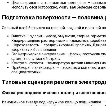
Цианоакрилаты и гелевые «мгновенные» — вспомога
Используются осторожно, учитывая белесые ореолы
Подготовка поверхности — половина 
Сильный клей бессилен на грязной, гладкой и влажной по
Очистка — удалить масла, эмульсии, старые герме
Хлорированные растворители в клеммных коробках 
Шероховатость — создать якорный профиль. Для ре
«зеркала» и без окалины.
Геометрическое анкерование — фаски, ласточкин хво
сдвиг, а не в чистый отрыв.
Контроль сухости — температура детали минимум на
Праймеры и активаторы — пассивные металлы и цин
спецподготовки.
Типовые сценарии ремонта электрод
Фиксация подшипниковых колец и восстановл
Изношенное гнездо под наружное кольцо подшипника — кл