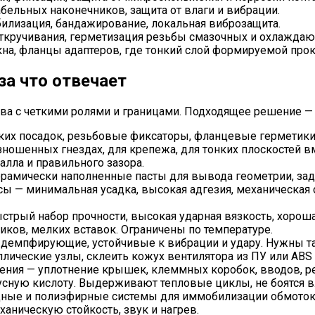
бельных наконечников, защита от влаги и вибрации.
билизация, бандажирование, локальная виброзащита.
ткручивания, герметизация резьбы смазочных и охлаждаю
на, фланцы адаптеров, где тонкий слой формируемой прок
за что отвечает
ства с четкими ролями и границами. Подходящее решение 
их посадок, резьбовые фиксаторы, фланцевые герметики.
ошенных гнездах, для крепежа, для тонких плоскостей в
алла и правильного зазора.
рамически наполненные пасты для вывода геометрии, зад
ы — минимальная усадка, высокая адгезия, механическая о
трый набор прочности, высокая ударная вязкость, хороша
иков, мелких вставок. Ограничены по температуре.
емпфирующие, устойчивые к вибрации и удару. Нужны там,
ические узлы, склеить кожух вентилятора из ПУ или ABS 
ения — уплотнение крышек, клеммных коробок, вводов, 
сную кислоту. Выдерживают тепловые циклы, не боятся вла
ные и полиэфирные системы для иммобилизации обмоток, 
аническую стойкость, звук и нагрев.