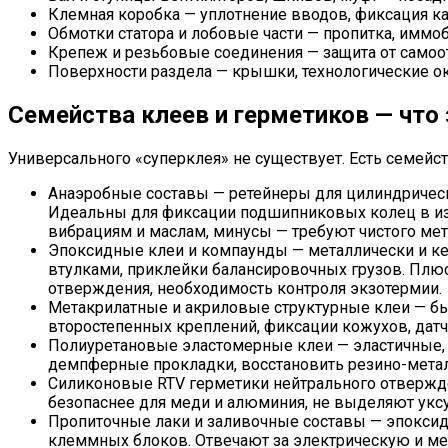
Клемная коробка — уплотнение вводов, фиксация ка
Обмотки статора и лобовые части — пропитка, иммо
Крепеж и резьбовые соединения — защита от самоо
Поверхности раздела — крышки, технологические ок
Семейства клеев и герметиков — что 
Универсального «суперклея» не существует. Есть семей
Анаэробные составы — ретейнеры для цилиндрическ
Идеальны для фиксации подшипниковых колец в изн
вибрациям и маслам, минусы — требуют чистого мет
Эпоксидные клеи и компаунды — металлически и ке
втулками, приклейки балансировочных грузов. Плюс
отверждения, необходимость контроля экзотермии.
Метакрилатные и акриловые структурные клеи — быс
второстепенных креплений, фиксации кожухов, датч
Полиуретановые эластомерные клеи — эластичные, д
демпферные прокладки, восстановить резино-металл
Силиконовые RTV герметики нейтрального отвержд
безопаснее для меди и алюминия, не выделяют уксу
Пропиточные лаки и заливочные составы — эпоксид
клеммных блоков. Отвечают за электрическую и мех