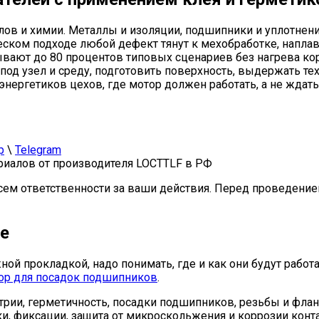
ов и химии. Металлы и изоляции, подшипники и уплотнения
ческом подходе любой дефект тянут к мехобработке, наплав
вают до 80 процентов типовых сценариев без нагрева кор
 под узел и среду, подготовить поверхность, выдержать т
нергетиков цехов, где мотор должен работать, а не ждать
p
\
Telegram
иалов от производителя LOCTTLF в РФ
сем ответственности за ваши действия. Перед проведение
ле
ной прокладкой, надо понимать, где и как они будут работ
ор для посадок подшипников
.
ии, герметичность, посадки подшипников, резьбы и фла
и, фиксации, защита от микроскольжения и коррозии конта