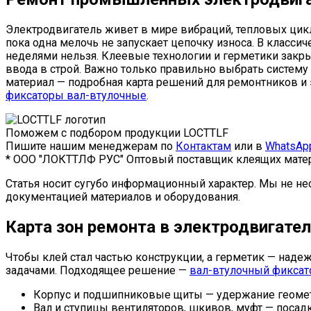
Электродвигатель живет в мире вибраций, тепловых цикл
пока одна мелочь не запускает цепочку износа. В класси
неделями нельзя. Клеевые технологии и герметики закры
ввода в строй. Важно только правильно выбрать систему
материал — подробная карта решений для ремонтников и э
фиксаторы вал-втулочные
.
Поможем с подбором продукции LOCTTLF
Пишите нашим менеджерам по
Контактам
или в
WhatsAp
* ООО "ЛОКТТЛФ РУС" Оптовый поставщик клеящих матер
Статья носит сугубо информационный характер. Мы не не
документацией материалов и оборудования.
Карта зон ремонта в электродвигате
Чтобы клей стал частью конструкции, а герметик — надеж
задачами. Подходящее решение —
вал-втулочный фиксат
Корпус и подшипниковые щиты — удержание геометр
Вал и ступицы вентиляторов, шкивов, муфт — посадк