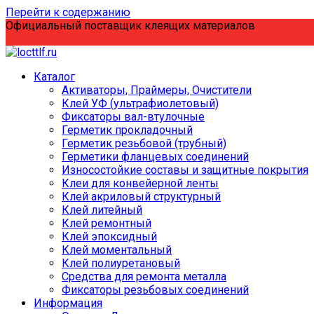
Перейти к содержанию
Официальный поставщик клеящих материалов
Каталог
Активаторы, Праймеры, Очистители
Клей УФ (ультрафиолетовый)
Фиксаторы вал-втулочные
Герметик прокладочный
Герметик резьбовой (трубный)
Герметики фланцевых соединений
Износостойкие составы и защитные покрытия
Клеи для конвейерной ленты
Клей акриловый структурный
Клей литейный
Клей ремонтный
Клей эпоксидный
Клей моментальный
Клей полиуретановый
Средства для ремонта металла
Фиксаторы резьбовых соединений
Информация