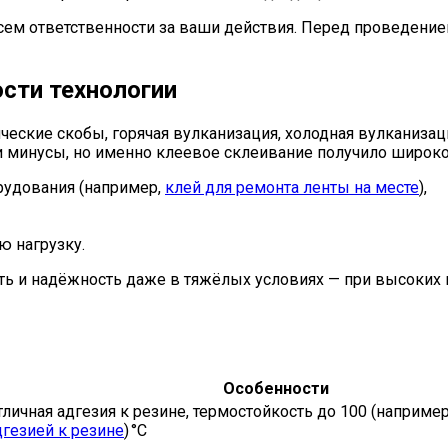
сем ответственности за ваши действия. Перед проведение
ости технологии
ческие скобы, горячая вулканизация, холодная вулканизац
и минусы, но именно клеевое склеивание получило широко
рудования (например,
клей для ремонта ленты на месте
),
 нагрузку.
ь и надёжность даже в тяжёлых условиях — при высоких н
Особенности
тличная адгезия к резине, термостойкость до 100 (наприме
дгезией к резине
) °C