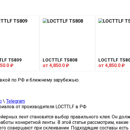
TLF TS809
LOCTTLF TS808
LOCTTLF TS8
850.0
₽
от
4,850.0
₽
от
4,850.0
₽
вкой по РФ и ближнему зарубежью.
p
\
Telegram
иалов от производителя LOCTTLF в РФ
ерных лент становится выбор правильного клея. Он долже
аботы конкретной ленты. В этой статье рассмотрим, какие
его совершают при склеивании. Подходящие составы есть 