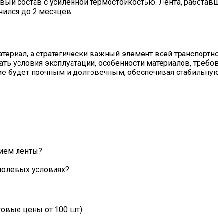
вый состав с усиленной термостойкостью. Лента, работавш
чился до 2 месяцев.
атериал, а стратегически важный элемент всей транспорт
вать условия эксплуатации, особенности материалов, требо
ие будет прочным и долговечным, обеспечивая стабильную
?
нием ленты?
полевых условиях?
товые цены от 100 шт)