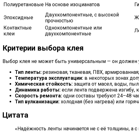
Полиуретановые
На основе изоцианатов
Г
Двухкомпонентные, с высокой
Эпоксидные
Ж
прочностью
Контактные
Однокомпонентные или
Л
клеи
двухкомпонентные
Критерии выбора клея
Выбор клея не может быть универсальным — он должен 
Тип ленты:
резиновая, тканевая, ПВХ, армированная
Температура эксплуатации:
в некоторых зонах доп
Химическая стойкость:
защита от масел, воды, пыли
Динамика работы:
если лента подвержена изгибу, 
Скорость ремонта:
одни составы требуют 24–48 час
Тип вулканизации:
холодная (без нагрева) или горяч
Цитата
«Надёжность ленты начинается не с её толщины, а с 