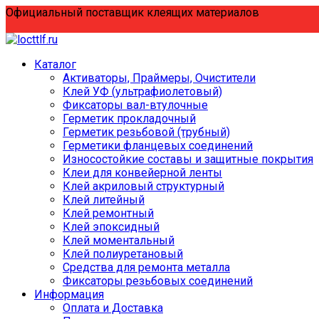
Перейти
Официальный поставщик клеящих материалов
к
содержанию
Каталог
Активаторы, Праймеры, Очистители
Клей УФ (ультрафиолетовый)
Фиксаторы вал-втулочные
Герметик прокладочный
Герметик резьбовой (трубный)
Герметики фланцевых соединений
Износостойкие составы и защитные покрытия
Клеи для конвейерной ленты
Клей акриловый структурный
Клей литейный
Клей ремонтный
Клей эпоксидный
Клей моментальный
Клей полиуретановый
Средства для ремонта металла
Фиксаторы резьбовых соединений
Информация
Оплата и Доставка