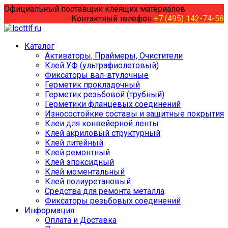
Перейти
Официальный поставщик клеящих материалов
к
Контактный телефон
+7 (495) 142-74-58
содержанию
Каталог
Активаторы, Праймеры, Очистители
Клей УФ (ультрафиолетовый)
Фиксаторы вал-втулочные
Герметик прокладочный
Герметик резьбовой (трубный)
Герметики фланцевых соединений
Износостойкие составы и защитные покрытия
Клеи для конвейерной ленты
Клей акриловый структурный
Клей литейный
Клей ремонтный
Клей эпоксидный
Клей моментальный
Клей полиуретановый
Средства для ремонта металла
Фиксаторы резьбовых соединений
Информация
Оплата и Доставка