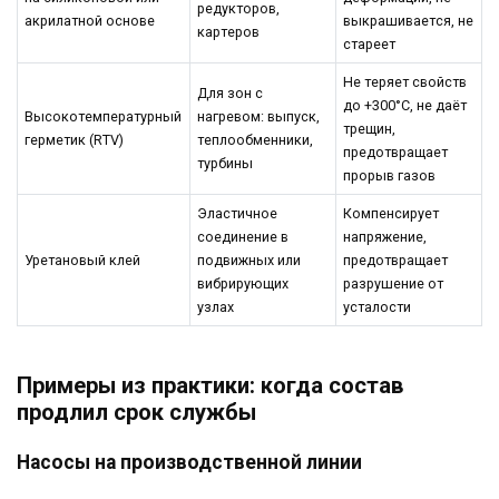
редукторов,
акрилатной основе
выкрашивается, не
картеров
стареет
Не теряет свойств
Для зон с
до +300°C, не даёт
Высокотемпературный
нагревом: выпуск,
трещин,
герметик (RTV)
теплообменники,
предотвращает
турбины
прорыв газов
Эластичное
Компенсирует
соединение в
напряжение,
Уретановый клей
подвижных или
предотвращает
вибрирующих
разрушение от
узлах
усталости
Примеры из практики: когда состав
продлил срок службы
Насосы на производственной линии