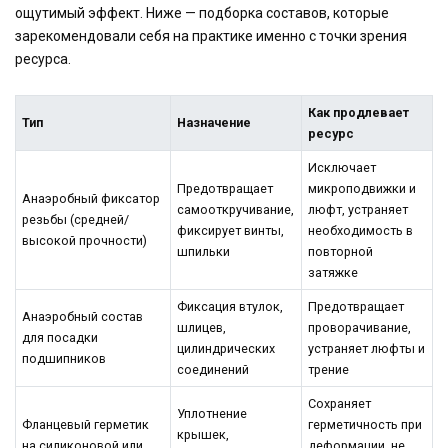
ощутимый эффект. Ниже — подборка составов, которые
зарекомендовали себя на практике именно с точки зрения
ресурса.
Как продлевает
Тип
Назначение
ресурс
Исключает
Предотвращает
микроподвижки и
Анаэробный фиксатор
самооткручивание,
люфт, устраняет
резьбы (средней/
фиксирует винты,
необходимость в
высокой прочности)
шпильки
повторной
затяжке
Фиксация втулок,
Предотвращает
Анаэробный состав
шлицев,
проворачивание,
для посадки
цилиндрических
устраняет люфты и
подшипников
соединений
трение
Сохраняет
Уплотнение
Фланцевый герметик
герметичность при
крышек,
на силиконовой или
деформации, не