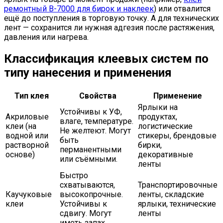
ремонтный B-7000 для бирок и наклеек
) или отвалится
ещё до поступления в торговую точку. А для технических
лент — сохранится ли нужная адгезия после растяжения,
давления или нагрева.
Классификация клеевых систем по
типу нанесения и применения
Тип клея
Свойства
Применение
Ярлыки на
Устойчивы к УФ,
Акриловые
продуктах,
влаге, температуре.
клеи (на
логистические
Не желтеют. Могут
водной или
стикеры, брендовые
быть
растворной
бирки,
перманентными
основе)
декоративные
или съёмными.
ленты
Быстро
схватываются,
Транспортировочные
Каучуковые
высокопрочные.
ленты, складские
клеи
Устойчивы к
ярлыки, технические
сдвигу. Могут
ленты
иметь запах.