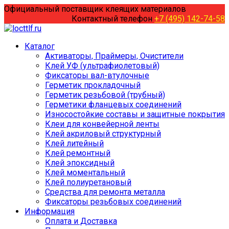
Перейти
Официальный поставщик клеящих материалов
к
Контактный телефон
+7 (495) 142-74-58
содержанию
Каталог
Активаторы, Праймеры, Очистители
Клей УФ (ультрафиолетовый)
Фиксаторы вал-втулочные
Герметик прокладочный
Герметик резьбовой (трубный)
Герметики фланцевых соединений
Износостойкие составы и защитные покрытия
Клеи для конвейерной ленты
Клей акриловый структурный
Клей литейный
Клей ремонтный
Клей эпоксидный
Клей моментальный
Клей полиуретановый
Средства для ремонта металла
Фиксаторы резьбовых соединений
Информация
Оплата и Доставка