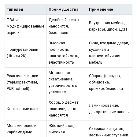
Тип клея
Преимущества
Применение
ПВА и
Дешёвый, легко
Внутренняя мебель,
модифицированные
наносится,
каркасы, шпон, ДСП
акрилы
безопасен
Высокая
Окна, входные двери,
Полиуретановый
прочность,
кухонная и
(1К или 2К)
влагостойкость,
влагаустойчивая
эластичность
мебель
Мгновенное
Реактивные клеи
Сборка фасадов,
схватывание,
(термореактивы,
облицовка,
устойчивость к
PUR hotmelt)
кромкооблицовка
условиям
Хорошо держат
Ламинирование,
Контактные клеи
пластики, легко
декоративные панели
наносятся
Меламиновые и
Жёсткий шов,
Склеивание щитов,
карбамидные
высокая
лестничных ступеней