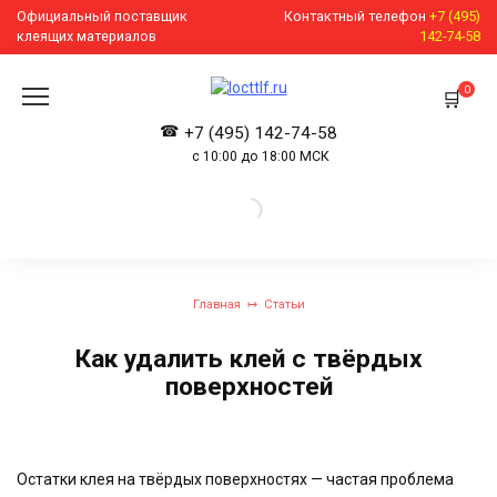
Перейти
Официальный поставщик
Контактный телефон
+7 (495)
к
клеящих материалов
142-74-58
содержанию
0
+7 (495) 142-74-58
с 10:00 до 18:00 МСК
Главная
Статьи
Как удалить клей с твёрдых
поверхностей
Остатки клея на твёрдых поверхностях — частая проблема