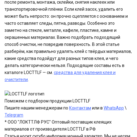
после ремонта, монтажа, склейки, снятия наклеек или
транспортировочной плёнки. Если клей засох, удалить его
может быть непросто: он прочно сцепляется с основанием и
часто оставляет следы, пятна, разводы. Особенно это
заметно на стекле, металле, кафеле, пластике, камне и
окрашенных материалах. Важно подобрать подходящий
способ очистки, не повредив поверхность. В этой статье
разберём, как правильно удалять клей с твёрдых материалов,
какие средства подойдут для разных типов клея, и чего
делать категорически нельзя. Подходящие составы есть в
каталоге LOCTTLF — см.
средства для удаления клея и
очистители
.
Поможем с подбором продукции LOCTTLF
Пишите нашим менеджерам по
Контактам
или в
WhatsApp
\
Telegram
* ООО "ЛОКТТЛФ РУС" Оптовый поставщик клеящих
материалов от производителя LOCTTLF в РФ
Статья носит сугубо информационный характер. Мы не несем