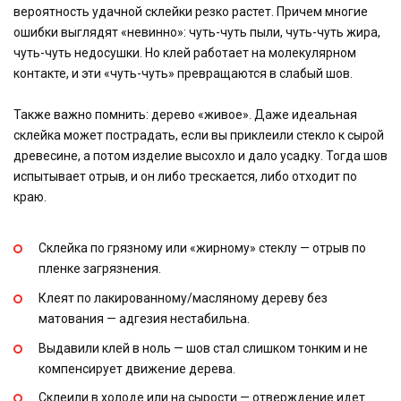
вероятность удачной склейки резко растет. Причем многие
ошибки выглядят «невинно»: чуть-чуть пыли, чуть-чуть жира,
чуть-чуть недосушки. Но клей работает на молекулярном
контакте, и эти «чуть-чуть» превращаются в слабый шов.
Также важно помнить: дерево «живое». Даже идеальная
склейка может пострадать, если вы приклеили стекло к сырой
древесине, а потом изделие высохло и дало усадку. Тогда шов
испытывает отрыв, и он либо трескается, либо отходит по
краю.
Склейка по грязному или «жирному» стеклу — отрыв по
пленке загрязнения.
Клеят по лакированному/масляному дереву без
матования — адгезия нестабильна.
Выдавили клей в ноль — шов стал слишком тонким и не
компенсирует движение дерева.
Склеили в холоде или на сырости — отверждение идет