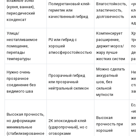
Влажные зоны
Полиуретановый клей-
Влагостойкость,
«у
(кухня, ванная),
герметик или
эластичность,
кл
периодический
качественный гибрид
долговечность
ил
конденсат
ад
Улица/
Компенсирует
Хр
неотапливаемое
PU или гибрид с
расширение,
тр
помещение,
хорошей
держит мороз/
по
перепады
атмосферостойкостью
жару лучше
де
температуры
жестких систем
ра
Можно сделать
Нужно очень
Не
Прозрачный гибрид
аккуратный
прозрачное
же
или прозрачный
шов, без
соединение без
ст
нейтральный силикон
сильной
видимого шва
за
мутности
Ес
«и
Высокая прочность,
Высокая
же
но деформации
2К эпоксидный клей
прочность при
эп
минимальные
(ударопрочный), но с
хорошей
мо
(стабилизированное
оговорками