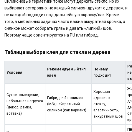
Силиконовые герметики тоже могут держать стекло, но их
выбирают осторожно: не каждый силикон дружит с деревом, и
не каждый подходит под дальнейшую окраску/лак. Кроме
того, в мебельных задачах часто важна аккуратная кромка, а
силикон может собирать грязь и давать «липкий» шов.
Поэтому чаще ориентируются на PU или гибрид.
Таблица выбора клея для стекла и дерева
Ри
Рекомендуемый тип
Почему
Условия
не
клея
подходит
в
Же
Хорошая
Сухое помещение,
тр
Гибридный полимер
адгезия к
небольшая нагрузка
дв
(MS), нейтральный
стеклу,
(декор, рамка,
де
силикон (как вариант)
эластичность,
вставка)
от
аккуратный шов
кр
ПВ