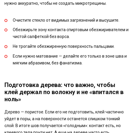
нужно аккуратно, чтобы не создать микротрещины.
Очистите стекло от видимых загрязнений и высушите.
Обезжирьте зону контакта спиртовым обезжиривателем и
чистой салфеткой без ворса.
Не трогайте обезжиренную поверхность пальцами.
Если нужно матование — делайте его только в зоне шва и
мягким абразивом, без фанатизма.
Подготовка дерева: что важно, чтобы
клей держал по волокну и не «впитался в
ноль»
Дерево — пористое. Если его не подготовить, клей частично
уйдет в поры, а на поверхности останется слишком тонкий
слой. В итоге шов получается «голодным»: контакт есть, но
клеевого тела почти нет. А еще на дереве часто есть