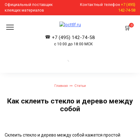
Перейти
Официальный поставщик
Контактный телефон
+7 (495)
к
клеящих материалов
142-74-58
содержанию
0
+7 (495) 142-74-58
с 10:00 до 18:00 МСК
Главная
Статьи
Как склеить стекло и дерево между
собой
Склеить стекло и дерево между собой кажется простой