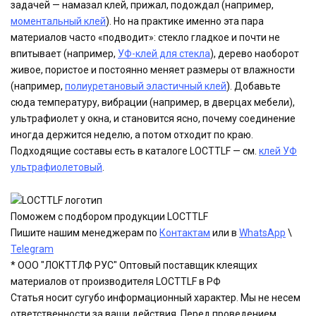
задачей — намазал клей, прижал, подождал (например,
моментальный клей
). Но на практике именно эта пара
материалов часто «подводит»: стекло гладкое и почти не
впитывает (например,
УФ-клей для стекла
), дерево наоборот
живое, пористое и постоянно меняет размеры от влажности
(например,
полиуретановый эластичный клей
). Добавьте
сюда температуру, вибрации (например, в дверцах мебели),
ультрафиолет у окна, и становится ясно, почему соединение
иногда держится неделю, а потом отходит по краю.
Подходящие составы есть в каталоге LOCTTLF — см.
клей УФ
ультрафиолетовый
.
Поможем с подбором продукции LOCTTLF
Пишите нашим менеджерам по
Контактам
или в
WhatsApp
\
Telegram
* ООО "ЛОКТТЛФ РУС" Оптовый поставщик клеящих
материалов от производителя LOCTTLF в РФ
Статья носит сугубо информационный характер. Мы не несем
ответственности за ваши действия. Перед проведением