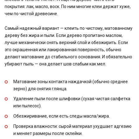
покрытия: лак, масло, воск. По ним многие клеи держат хуже,
чем по чистой древесине.
Самый надежный вариант — клеить по чистому, матованному
дереву без жира и пыли. Если дерево пропитано маслом,
лучше механически снять верхний слой и обезжирить. Если
это окрашенная или лакированная поверхность, обычно
делают матование до стабильного основания. И обязательно
убирают пыль — она делает шов слабым как мел.
Матование зоны контакта наждачкой (обычно среднее
зерно) для снятия глянца.
Удаление пыли после шлифовки (сухая чистая салфетка
или пылесос).
Обезжиривание, если есть следы масла/жира.
Проверка влажности: сырой материал ухудшает адгезию
и меняет размеры после склейки.