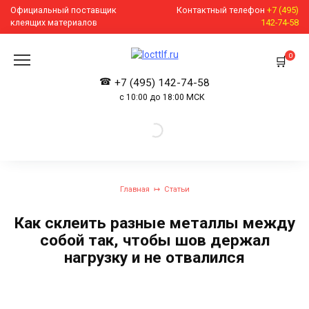
Перейти
Официальный поставщик
Контактный телефон
+7 (495)
к
клеящих материалов
142-74-58
содержанию
0
+7 (495) 142-74-58
с 10:00 до 18:00 МСК
Главная
Статьи
Как склеить разные металлы между
собой так, чтобы шов держал
нагрузку и не отвалился