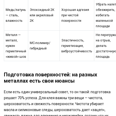
Убрать налет
Медь/латунь
Эпоксидный 2К
Хорошая адгезия
обезжирить,
— сталь,
или акриловый
при чистой
избегать
влажность
2К
поверхности
маленькой
площади
Металл —
Не перегруж
металл,
Эластичность,
на отрыв,
МС-полимер/
нужен
герметизация,
делать
гибридный
герметичный
виброустойчивость
достаточну
«живой» шов
площадь
Подготовка поверхностей: на разных
металлах есть свои нюансы
Если есть один универсальный совет, то он такой: подготовка
решает 70% успеха. Для клея важны три вещи — чистота,
шероховатость и свежесть поверхности. Чистота убирает
масла и силиконовые следы, шероховатость дает «зацеп»,
свежесть важна для алюминия и нержавейки, потому что их