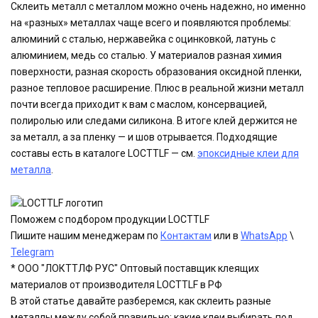
Склеить металл с металлом можно очень надежно, но именно
на «разных» металлах чаще всего и появляются проблемы:
алюминий с сталью, нержавейка с оцинковкой, латунь с
алюминием, медь со сталью. У материалов разная химия
поверхности, разная скорость образования оксидной пленки,
разное тепловое расширение. Плюс в реальной жизни металл
почти всегда приходит к вам с маслом, консервацией,
полиролью или следами силикона. В итоге клей держится не
за металл, а за пленку — и шов отрывается. Подходящие
составы есть в каталоге LOCTTLF — см.
эпоксидные клеи для
металла
.
Поможем с подбором продукции LOCTTLF
Пишите нашим менеджерам по
Контактам
или в
WhatsApp
\
Telegram
* ООО "ЛОКТТЛФ РУС" Оптовый поставщик клеящих
материалов от производителя LOCTTLF в РФ
В этой статье давайте разберемся, как склеить разные
металлы между собой правильно: какие клеи выбирать под