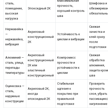
Максимальная
сталь,
Шлифовка и
прочность,
помещение,
Эпоксидный 2К
обезжирива
хороший контроль
высокая
обязательн
шва
нагрузка
Свежая
Нержавейка
Акриловый
зачистка и
—
Устойчивость к
конструкционный
клей сразу
нержавейка,
циклам и вибрации
2К
после
вибрация
подготовки
Акриловый
Свежая
Алюминий —
Компромисс
конструкционный
обработка
сталь, улица,
прочности и
2К или
алюминия,
перепады
устойчивости к
эластичный
защита кро
температуры
циклам
конструкционный
шва
Стабильная
Проверить
Оцинковка —
Акриловый 2К,
адгезия к
прочность
сталь,
иногда
покрытию при
слоя, убрать
наружные
эпоксидный 2К
правильной
пассивацию
конструкции
подготовке
загрязнение