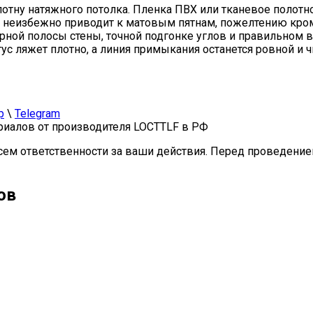
 полотну натяжного потолка. Пленка ПВХ или тканевое пол
ти неизбежно приводит к матовым пятнам, пожелтению кро
орной полосы стены, точной подгонке углов и правильном
нтус ляжет плотно, а линия примыкания останется ровной и 
p
\
Telegram
иалов от производителя LOCTTLF в РФ
сем ответственности за ваши действия. Перед проведение
ов