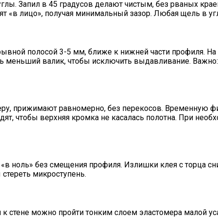
глы. Запил в 45 градусов делают чистым, без рваных кра
ят «в лицо», получая минимальный зазор. Любая щель в уг
рывной полосой 3-5 мм, ближе к нижней части профиля. Н
уть меньший валик, чтобы исключить выдавливание. Важно
еру, прижимают равномерно, без перекосов. Временную 
ледят, чтобы верхняя кромка не касалась полотна. При не
 «в ноль» без смещения профиля. Излишки клея с торца с
 стереть микроступень.
к стене можно пройти тонким слоем эластомера малой ус