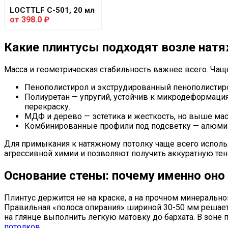
LOCTTLF C-501, 20 мл
от
398.0
₽
Какие плинтусы подходят возле натя
Масса и геометрическая стабильность важнее всего. Чаще
Пенополистирол и экструдированный пенополистирол
Полиуретан — упругий, устойчив к микродеформаци
перекраску.
МДФ и дерево — эстетика и жесткость, но выше мас
Комбинированные профили под подсветку — алюмини
Для примыкания к натяжному потолку чаще всего использ
агрессивной химии и позволяют получить аккуратную тен
Основание стены: почему именно оно
Плинтус держится не на краске, а на прочном минеральн
Правильная «полоса опирания» шириной 30-50 мм решает 
на глянце выполнить легкую матовку до бархата. В зон
потолков
.