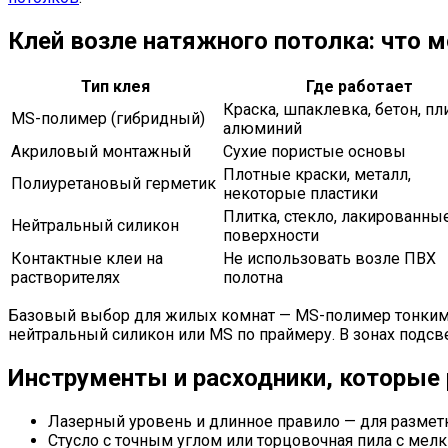
Клей возле натяжного потолка: что м
Тип клея
Где работает
Краска, шпаклевка, бетон, пли
MS-полимер (гибридный)
алюминий
Акриловый монтажный
Сухие пористые основы
Плотные краски, металл,
Полиуретановый герметик
некоторые пластики
Плитка, стекло, лакированны
Нейтральный силикон
поверхности
Контактные клеи на
Не использовать возле ПВХ
растворителях
полотна
Базовый выбор для жилых комнат — MS-полимер тонким сл
нейтральный силикон или MS по праймеру. В зонах подсве
Инструменты и расходники, которые
Лазерный уровень и длинное правило — для размет
Стусло с точным углом или торцовочная пила с мелк