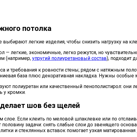
жного потолка
 выбирают легкие изделия, чтобы снизить нагрузку на кле
 — легкие, экономичные, легко режутся, но чувствительн
ям (например,
упругий полиуретановый состав
), подходит 
са и требования к ровности стены; рядом с натяжным пол
евая база плюс декоративная накладка. Нужны особые ме
уют полиуретан или качественный пенополистирол: они лег
ь у кромки.
 делает шов без щелей
ом слое. Если клеить по меловой шпаклевке или по отслаи
половину задачи: снять слабые слои до звенящего основан
е плитки и стеклянных вставок помогает узкая матирован