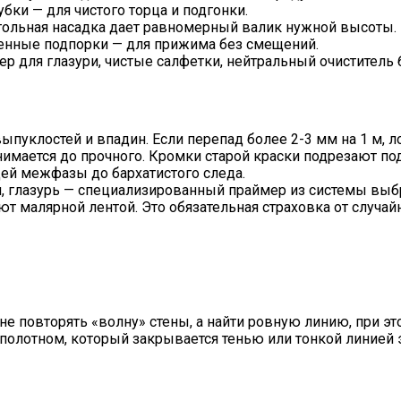
ки — для чистого торца и подгонки.
угольная насадка дает равномерный валик нужной высоты.
менные подпорки — для прижима без смещений.
р для глазури, чистые салфетки, нейтральный очиститель б
ыпуклостей и впадин. Если перепад более 2-3 мм на 1 м, л
снимается до прочного. Кромки старой краски подрезают по
ей межфазы до бархатистого следа.
, глазурь — специализированный праймер из системы выб
т малярной лентой. Это обязательная страховка от случай
 не повторять «волну» стены, а найти ровную линию, при 
полотном, который закрывается тенью или тонкой линией 