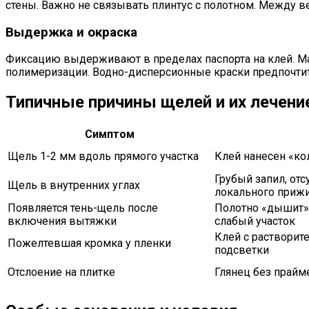
стены. Важно не связывать плинтус с полотном. Между 
Выдержка и окраска
Фиксацию выдерживают в пределах паспорта на клей. Ма
полимеризации. Водно-дисперсионные краски предпочтител
Типичные причины щелей и их лечени
Симптом
Щель 1-2 мм вдоль прямого участка
Клей нанесен «ко
Грубый запил, отс
Щель в внутренних углах
локального приж
Появляется тень-щель после
Полотно «дышит» 
включения вытяжки
слабый участок
Клей с растворит
Пожелтевшая кромка у пленки
подсветки
Отслоение на плитке
Глянец без прайм