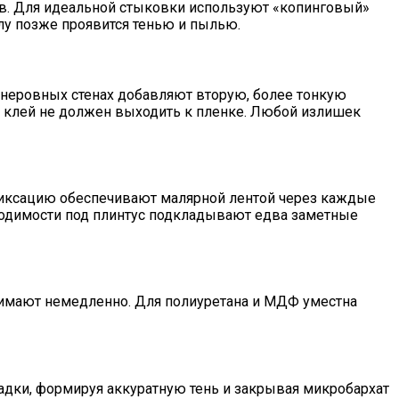
ев. Для идеальной стыковки используют «копинговый»
лу позже проявится тенью и пылью.
а неровных стенах добавляют вторую, более тонкую
: клей не должен выходить к пленке. Любой излишек
фиксацию обеспечивают малярной лентой через каждые
обходимости под плинтус подкладывают едва заметные
нимают немедленно. Для полиуретана и МДФ уместна
адки, формируя аккуратную тень и закрывая микробархат