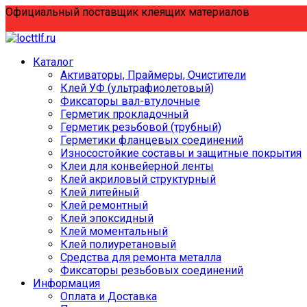
Перейти
Официальный поставщик клеящих материалов
к
содержанию
Каталог
Активаторы, Праймеры, Очистители
Клей УФ (ультрафиолетовый)
Фиксаторы вал-втулочные
Герметик прокладочный
Герметик резьбовой (трубный)
Герметики фланцевых соединений
Износостойкие составы и защитные покрытия
Клеи для конвейерной ленты
Клей акриловый структурный
Клей литейный
Клей ремонтный
Клей эпоксидный
Клей моментальный
Клей полиуретановый
Средства для ремонта металла
Фиксаторы резьбовых соединений
Информация
Оплата и Доставка