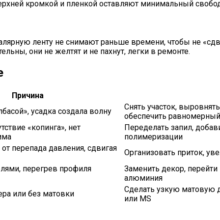
верхней кромкой и пленкой оставляют минимальный свобо
лярную ленту не снимают раньше времени, чтобы не «сдв
ьны, они не желтят и не пахнут, легки в ремонте.
е
Причина
Снять участок, выровнять
лбасой», усадка создала волну
обеспечить равномерны
утствие «копинга», нет
Переделать запил, добав
има
полимеризации
от перепада давления, сдвигая
Организовать приток, ув
елями, перегрев профиля
Заменить декор, перейти
алюминия
Сделать узкую матовую 
ера или без матовки
или MS