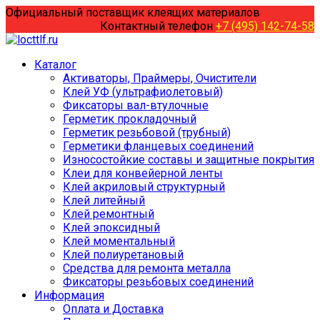
Перейти
Официальный поставщик клеящих материалов
к
Контактный телефон
+7 (495) 142-74-58
содержанию
Каталог
Активаторы, Праймеры, Очистители
Клей УФ (ультрафиолетовый)
Фиксаторы вал-втулочные
Герметик прокладочный
Герметик резьбовой (трубный)
Герметики фланцевых соединений
Износостойкие составы и защитные покрытия
Клеи для конвейерной ленты
Клей акриловый структурный
Клей литейный
Клей ремонтный
Клей эпоксидный
Клей моментальный
Клей полиуретановый
Средства для ремонта металла
Фиксаторы резьбовых соединений
Информация
Оплата и Доставка