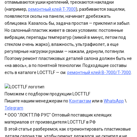
отламываются ушки креплений, трескаются накладки
(например,
ремонтный клей T-7000
), разбиваются защелки,
появляются сколы на панели, начинает дребезжать
облицовка. Казалось бы, задача простая — приклеил и забыл.
Но салонный пластик живет в своих условиях: постоянные
вибрации, перепады температур (зимой в минус, летом под
стеклом очень жарко), влажность, ультрафиолет, а еще
регулярные нагрузки руками — нажали, дернули, потянули.
Поэтому ремонт пластиковых деталей салона должен быть не
«на авось», а по понятной технологии. Подходящие составы
есть в каталоге LOCTTLF — см.
ремонтный клей B-7000/T-7000
.
Поможем с подбором продукции LOCTTLF
Пишите нашим менеджерам по
Контактам
или в
WhatsApp
\
Telegram
* ООО "ЛОКТТЛФ РУС" Оптовый поставщик клеящих
материалов от производителя LOCTTLF в РФ
В этой статье разберемся, как отремонтировать пластиковые
детали салона так, чтобы ремонт держался, не скрипел и не