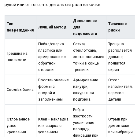
рукой или от того, что деталь сыграла на кочке.
Дополнение
Тип
Типичные
Лучший метод
для
повреждения
риски
надежности
Пайка/сварка
Сетка/
Трещина
пластика или
стеклоткань,
расползется
Трещина на
армирование с
«остановочные»
дальше,
плоскости
обратной
точки в конце
появится
стороны
трещины
скрип
Восстановление
Армирование
Откол
формы с
изнутри,
наполнителя,
Скол/выбоина
опорой и
аккуратная
перекос
заполнением
подгонка
детали
Ребро
жесткости,
Отломанное
Клей + накладка
Отрыв при
увеличение
ушко
или сварка с
демонтаже
площади,
крепления
усилением
или вибрации
фиксация при