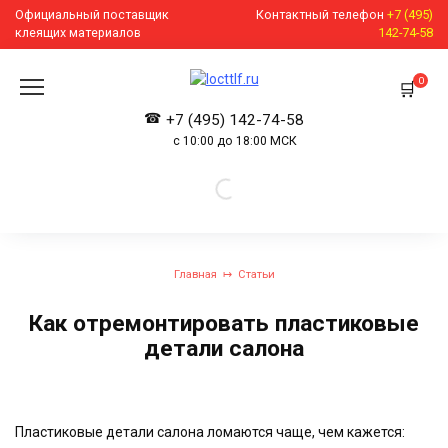
Перейти
Официальный поставщик
Контактный телефон
+7 (495)
к
клеящих материалов
142-74-58
содержанию
0
+7 (495) 142-74-58
с 10:00 до 18:00 МСК
Главная
Статьи
Как отремонтировать пластиковые
детали салона
Пластиковые детали салона ломаются чаще, чем кажется: