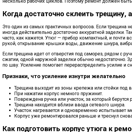
несколько рабочих циклов. Поэтому ремонт должен быть р
Когда достаточно склеить трещину, а
Это один из самых практичных вопросов. Если трещина не
иногда действительно достаточно аккуратной заделки. Т
часто, как кажется. Утюг — прибор компактный, и почти 
рукой, открывание крышки воды, движение шнура, вибрац
Если трещина идет от отверстия под саморез, рядом с ручк
сжатии, одной наружной заделки обычно недостаточно. Зд
по шву. Усиление помогает перераспределить усилие и сн
Признаки, что усиление изнутри желательно
Трещина выходит из зоны крепежа или стойки под в
При нажатии корпус немного пружинит.
Повреждена ручка или участок, за который берутся р
Трещина находится вблизи ввода сетевого шнура.
Участок нагревается и одновременно испытывает м
Корпус уже ремонтировался раньше и треснул снова
Как подготовить корпус утюга к ремо