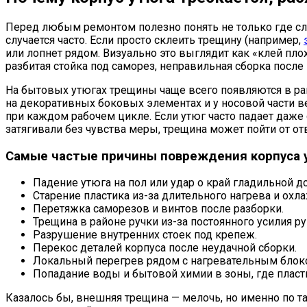
Перед любым ремонтом полезно понять не только где сло
случается часто. Если просто склеить трещину (например,
или лопнет рядом. Визуально это выглядит как «клей плох
разбитая стойка под саморез, неправильная сборка после
На бытовых утюгах трещины чаще всего появляются в райо
на декоративных боковых элементах и у носовой части в
при каждом рабочем цикле. Если утюг часто падает даже
затягивали без чувства меры, трещина может пойти от от
Самые частые причины повреждения корпуса 
Падение утюга на пол или удар о край гладильной до
Старение пластика из-за длительного нагрева и охл
Перетяжка саморезов и винтов после разборки.
Трещина в районе ручки из-за постоянного усилия ру
Разрушение внутренних стоек под крепеж.
Перекос деталей корпуса после неудачной сборки.
Локальный перегрев рядом с нагревательным блок
Попадание воды и бытовой химии в зоны, где пласт
Казалось бы, внешняя трещина — мелочь, но именно по та