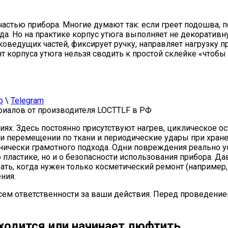
астью прибора. Многие думают так: если греет подошва, по
да. Но на практике корпус утюга выполняет не декоратив
оковедущих частей, фиксирует ручку, направляет нагрузку 
 корпуса утюга нельзя сводить к простой склейке «чтобы 
p
\
Telegram
иалов от производителя LOCTTLF в РФ
иях. Здесь постоянно присутствуют нагрев, циклическое о
ри перемещении по ткани и периодические удары при хране
хнически грамотного подхода. Одни повреждения реально ус
о пластике, но и о безопасности использования прибора. 
ать, когда нужен только косметический ремонт (например
ния.
сем ответственности за ваши действия. Перед проведение
сходится или начинает люфтить