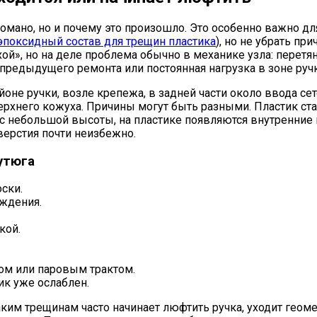
мано, но и почему это произошло. Это особенно важно дл
эпоксидный состав для трещин пластика
), но не убрать пр
ой», но на деле проблема обычно в механике узла: перетян
 предыдущего ремонта или постоянная нагрузка в зоне ручк
не ручки, возле крепежа, в задней части около ввода сет
ерхнего кожуха. Причины могут быть разными. Пластик ст
 с небольшой высоты, на пластике появляются внутренние 
верстия почти неизбежно.
утюга
ски.
аждения.
кой.
ом или паровым трактом.
ик уже ослаблен.
ким трещинам часто начинает люфтить ручка, уходит геомет