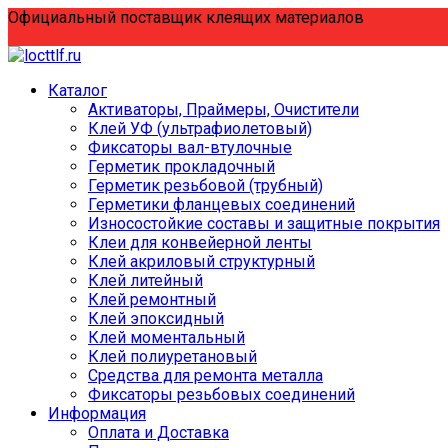
Перейти
Официальный поставщик клеящих материалов
к
содержанию
Каталог
Активаторы, Праймеры, Очистители
Клей УФ (ультрафиолетовый)
Фиксаторы вал-втулочные
Герметик прокладочный
Герметик резьбовой (трубный)
Герметики фланцевых соединений
Износостойкие составы и защитные покрытия
Клеи для конвейерной ленты
Клей акриловый структурный
Клей литейный
Клей ремонтный
Клей эпоксидный
Клей моментальный
Клей полиуретановый
Средства для ремонта металла
Фиксаторы резьбовых соединений
Информация
Оплата и Доставка