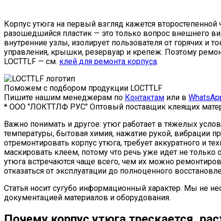
Корпус утюга на первый взгляд кажется второстепенной ч
разошедшийся пластик — это только вопрос внешнего ви
внутренние узлы, изолирует пользователя от горячих и т
управления, крышки, резервуар и крепеж. Поэтому ремонт
LOCTTLF — см.
клей для ремонта корпуса
.
Поможем с подбором продукции LOCTTLF
Пишите нашим менеджерам по
Контактам
или в
WhatsAp
* ООО "ЛОКТТЛФ РУС" Оптовый поставщик клеящих матер
Важно понимать и другое: утюг работает в тяжелых услов
температуры, бытовая химия, нажатие рукой, вибрации п
отремонтировать корпус утюга, требует аккуратного и те
маскировать клеем, потому что речь уже идет не только 
утюга встречаются чаще всего, чем их можно ремонтиров
отказаться от эксплуатации до полноценного восстановле
Статья носит сугубо информационный характер. Мы не не
документацией материалов и оборудования.
Почему корпус утюга трескается, ра