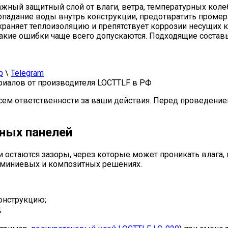
важный защитный слой от влаги, ветра, температурных кол
опадание воды внутрь конструкции, предотвратить проме
раняет теплоизоляцию и препятствует коррозии несущих ко
какие ошибки чаще всего допускаются. Подходящие составы
p
\
Telegram
иалов от производителя LOCTTLF в РФ
сем ответственности за ваши действия. Перед проведение
ных панелей
остаются зазоры, через которые может проникать влага, 
юминиевых и композитных решениях.
онструкцию;
;