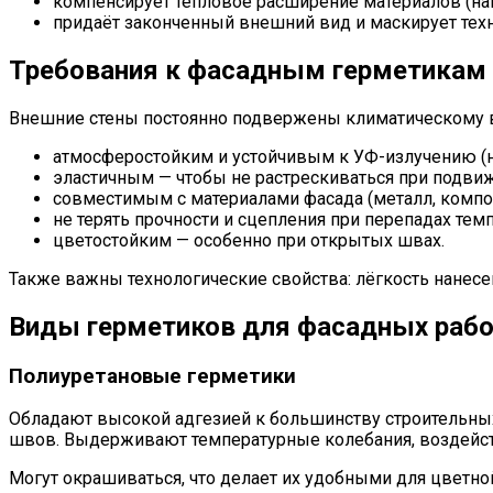
компенсирует тепловое расширение материалов (н
придаёт законченный внешний вид и маскирует тех
Требования к фасадным герметикам
Внешние стены постоянно подвержены климатическому во
атмосферостойким и устойчивым к УФ-излучению (
эластичным — чтобы не растрескиваться при подвиж
совместимым с материалами фасада (металл, компози
не терять прочности и сцепления при перепадах темп
цветостойким — особенно при открытых швах.
Также важны технологические свойства: лёгкость нанес
Виды герметиков для фасадных раб
Полиуретановые герметики
Обладают высокой адгезией к большинству строительных
швов. Выдерживают температурные колебания, воздейст
Могут окрашиваться, что делает их удобными для цветн