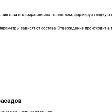
лнения шва его выравнивают шпателем, формируя гладкую
параметры зависят от состава. Отверждение происходит в т
фасадов
стро разрушается на солнце;