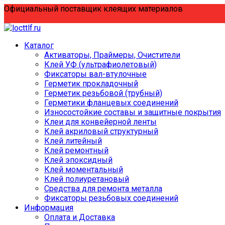
Перейти
Официальный поставщик клеящих материалов
к
содержанию
Каталог
Активаторы, Праймеры, Очистители
Клей УФ (ультрафиолетовый)
Фиксаторы вал-втулочные
Герметик прокладочный
Герметик резьбовой (трубный)
Герметики фланцевых соединений
Износостойкие составы и защитные покрытия
Клеи для конвейерной ленты
Клей акриловый структурный
Клей литейный
Клей ремонтный
Клей эпоксидный
Клей моментальный
Клей полиуретановый
Средства для ремонта металла
Фиксаторы резьбовых соединений
Информация
Оплата и Доставка