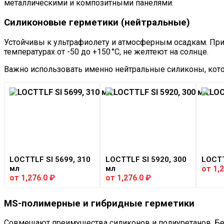
металлическими и композитными панелями.
Силиконовые герметики (нейтральные)
Устойчивы к ультрафиолету и атмосферным осадкам. При
температурах от -50 до +150 °C, не желтеют на солнце.
Важно использовать именно нейтральные силиконы, кот
LOCTTLF SI 5699, 310
LOCTTLF SI 5920, 300
LOCTT
мл
мл
от
1,
от
1,276.0
₽
от
1,276.0
₽
MS-полимерные и гибридные герметики
Совмещают преимущества силиконов и полиуретанов. Без