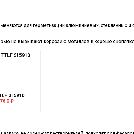
меняются для герметизации алюминиевых, стеклянных и 
орые не вызывают коррозию металлов и хорошо сцепляют
LF SI 5910
276.0
₽
 запаха, не содержат растворителей, подходят для фаса