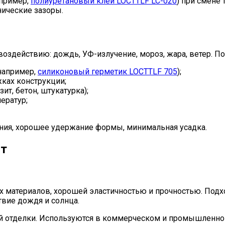
апример,
полиуретановый клей LOCTTLF LC-020
) при смене 
нические зазоры.
здействию: дождь, УФ-излучение, мороз, жара, ветер. П
например,
силиконовый герметик LOCTTLF 705
);
ках конструкции;
т, бетон, штукатурка);
ератур;
ения, хорошее удержание формы, минимальная усадка.
от
 материалов, хорошей эластичностью и прочностью. Подх
вие дождя и солнца.
ой отделки. Используются в коммерческом и промышленном