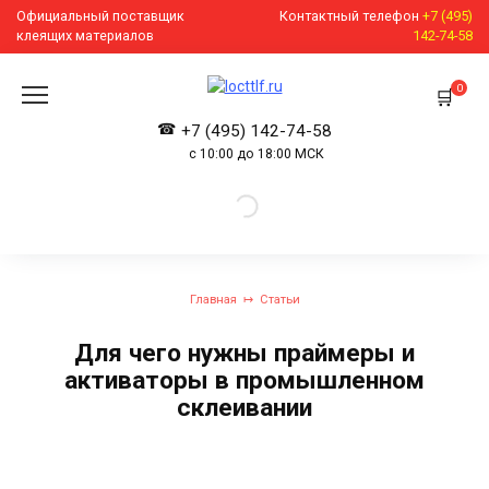
Перейти
Официальный поставщик
Контактный телефон
+7 (495)
к
клеящих материалов
142-74-58
содержанию
0
+7 (495) 142-74-58
с 10:00 до 18:00 МСК
Главная
Статьи
Для чего нужны праймеры и
активаторы в промышленном
склеивании