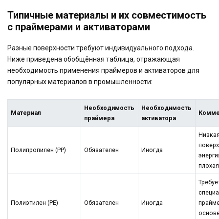
Типичные материалы и их совместимость
с праймерами и активаторами
Разные поверхности требуют индивидуального подхода.
Ниже приведена обобщённая таблица, отражающая
необходимость применения праймеров и активаторов для
популярных материалов в промышленности:
Необходимость
Необходимость
Материал
Комме
праймера
активатора
Низка
повер
Полипропилен (PP)
Обязателен
Иногда
энерги
плохая
Требуе
специ
Полиэтилен (PE)
Обязателен
Иногда
прайме
основ