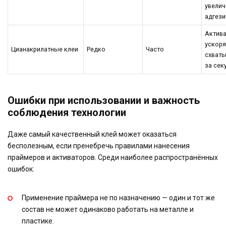
увелич
адгези
Актив
ускоря
Цианакрилатные клеи
Редко
Часто
схват
за сек
Ошибки при использовании и важность
соблюдения технологии
Даже самый качественный клей может оказаться
бесполезным, если пренебречь правилами нанесения
праймеров и активаторов. Среди наиболее распространённых
ошибок:
Применение праймера не по назначению — один и тот же
состав не может одинаково работать на металле и
пластике.