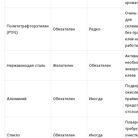
хрома
Очень
для
Политетрафторэтилен
склеив
Обязателен
Редко
(PTFE)
без пр
клей н
работа
Актив
необх
Нержавеющая сталь
Желателен
Обязателен
анаэр
клеев
Подве
окисл
Алюминий
Обязателен
Иногда
прайм
предо
отсло
Повер
требуе
Стекло
Обязателен
Иногда
очистк