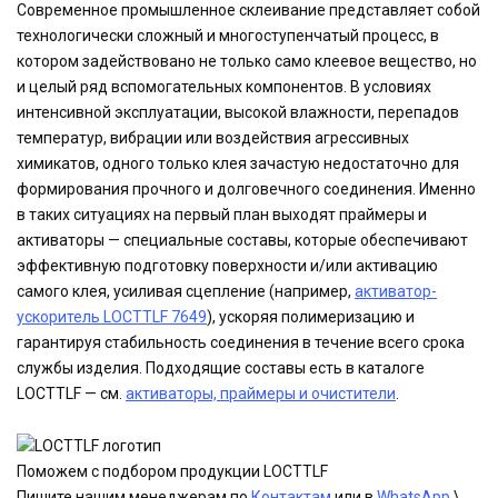
Современное промышленное склеивание представляет собой
технологически сложный и многоступенчатый процесс, в
котором задействовано не только само клеевое вещество, но
и целый ряд вспомогательных компонентов. В условиях
интенсивной эксплуатации, высокой влажности, перепадов
температур, вибрации или воздействия агрессивных
химикатов, одного только клея зачастую недостаточно для
формирования прочного и долговечного соединения. Именно
в таких ситуациях на первый план выходят праймеры и
активаторы — специальные составы, которые обеспечивают
эффективную подготовку поверхности и/или активацию
самого клея, усиливая сцепление (например,
активатор-
ускоритель LOCTTLF 7649
), ускоряя полимеризацию и
гарантируя стабильность соединения в течение всего срока
службы изделия. Подходящие составы есть в каталоге
LOCTTLF — см.
активаторы, праймеры и очистители
.
Поможем с подбором продукции LOCTTLF
Пишите нашим менеджерам по
Контактам
или в
WhatsApp
\