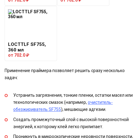
от
702.0
₽
от
702.0
₽
LOCTTLF SF755,
360 мл
от
702.0
₽
Применение праймера позволяет решить сразу несколько
задач:
Устранить загрязнения, тонкие пленки, остатки масел или
технологических смазок (например,
очиститель-
обезжириватель SF755
), мешающие адгезии.
Создать промежуточный слой с высокой поверхностной
энергией, к которому клей легко прилипает.
Проникнуть в микроскопические неровности поверхности,