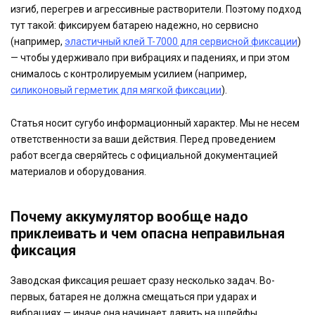
изгиб, перегрев и агрессивные растворители. Поэтому подход
тут такой: фиксируем батарею надежно, но сервисно
(например,
эластичный клей T-7000 для сервисной фиксации
)
— чтобы удерживало при вибрациях и падениях, и при этом
снималось с контролируемым усилием (например,
силиконовый герметик для мягкой фиксации
).
Статья носит сугубо информационный характер. Мы не несем
ответственности за ваши действия. Перед проведением
работ всегда сверяйтесь с официальной документацией
материалов и оборудования.
Почему аккумулятор вообще надо
приклеивать и чем опасна неправильная
фиксация
Заводская фиксация решает сразу несколько задач. Во-
первых, батарея не должна смещаться при ударах и
вибрациях — иначе она начинает давить на шлейфы,