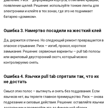
давление. Риск — деформация корпуса, отлипание крышки,
появление щелей. Решение: используйте тонкие ленты для
электроники и клейте в тех зонах, где это не поднимает
батарею «домиком».
Ошибка 3. Намертво посадили на жесткий клей
Да, держится отлично. Но следующий ремонт превращается в
опасное отрывание. Риск — изгиб, прокол, короткое
замыкание. Решение: сервисные варианты — pull tab полосы
или акриловый двусторонний скотч, который можно
контролируемо снять.
Ошибка 4. Язычки pull tab спрятали так, что их
не достать
Смысл этих полос — вытянуть и снять без поддевания. Если
язычков нет, вы теряете главное преимущество. Риск — снова
подрезание и силовые действия. Решение: оставляйте язычки
доступными и проверяйте это до финальной сборки.