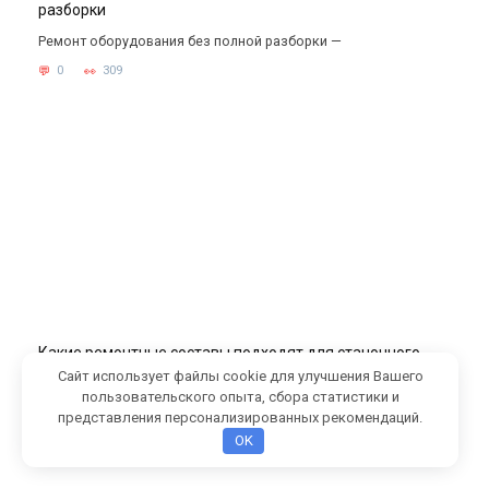
разборки
Ремонт оборудования без полной разборки —
0
309
Какие ремонтные составы подходят для станочного
оборудования
Сайт использует файлы cookie для улучшения Вашего
пользовательского опыта, сбора статистики и
Станочное оборудование работает в условиях, где обычный
представления персонализированных рекомендаций.
0
299
OK