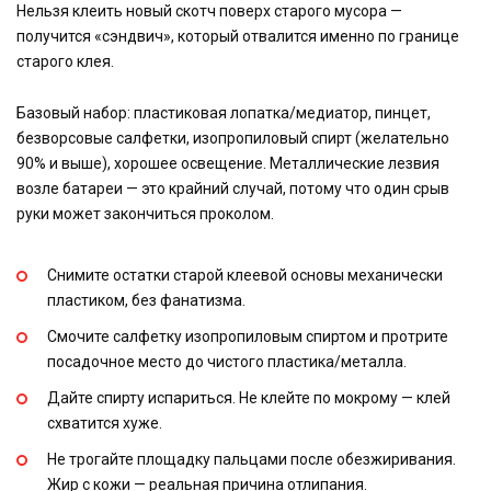
Нельзя клеить новый скотч поверх старого мусора —
получится «сэндвич», который отвалится именно по границе
старого клея.
Базовый набор: пластиковая лопатка/медиатор, пинцет,
безворсовые салфетки, изопропиловый спирт (желательно
90% и выше), хорошее освещение. Металлические лезвия
возле батареи — это крайний случай, потому что один срыв
руки может закончиться проколом.
Снимите остатки старой клеевой основы механически
пластиком, без фанатизма.
Смочите салфетку изопропиловым спиртом и протрите
посадочное место до чистого пластика/металла.
Дайте спирту испариться. Не клейте по мокрому — клей
схватится хуже.
Не трогайте площадку пальцами после обезжиривания.
Жир с кожи — реальная причина отлипания.