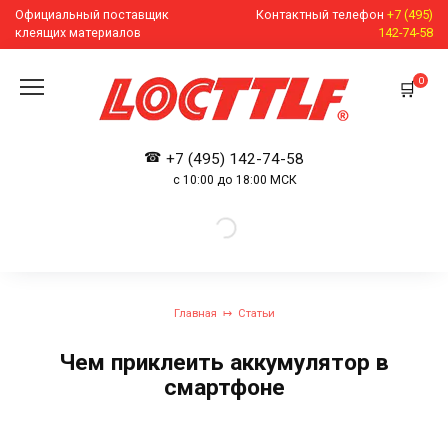
Перейти
Официальный поставщик
Контактный телефон
+7 (495)
к
клеящих материалов
142-74-58
содержанию
0
+7 (495) 142-74-58
с 10:00 до 18:00 МСК
Главная
Статьи
Чем приклеить аккумулятор в
смартфоне