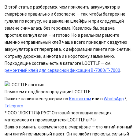
В этой статье разберемся, чем приклеить аккумулятор в
смартфоне правильно и безопасно — так, чтобы батарея не
гуляла по корпусу, не давила на шлейфы и при следующей
замене снималась без героизма. Казалось бы, задача
простая: капнул клея — и готово. Но в реальном ремонте
именно неправильный клей чаще всего приводит к вздутию
аккумулятора от перегрева, к деформации пакета при снятии,
к отрыву дорожек, а иногда и к короткому замыканию.
Подходящие составы есть в каталоге LOCTTLF — см.
ремонтный клей для сервисной фиксации B-7000/T-7000
.
Поможем с подбором продукции LOCTTLF
Пишите нашим менеджерам по
Контактам
или в
WhatsApp
\
Telegram
* ООО "ЛОКТТЛФ РУС" Оптовый поставщик клеящих
материалов от производителя LOCTTLF в РФ
Важно помнить: аккумулятор в смартфоне — это литий-ионный
или литий-полимерный пакет. Он не любит проколы, сильный