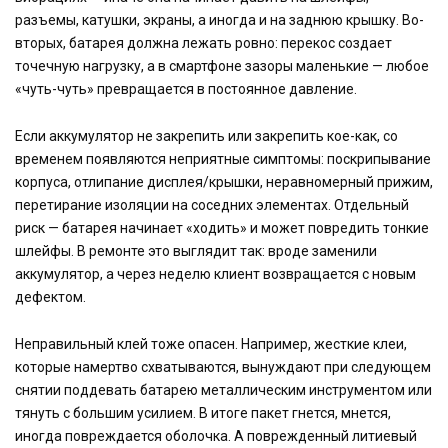
разъемы, катушки, экраны, а иногда и на заднюю крышку. Во-
вторых, батарея должна лежать ровно: перекос создает
точечную нагрузку, а в смартфоне зазоры маленькие — любое
«чуть-чуть» превращается в постоянное давление.
Если аккумулятор не закрепить или закрепить кое-как, со
временем появляются неприятные симптомы: поскрипывание
корпуса, отлипание дисплея/крышки, неравномерный прижим,
перетирание изоляции на соседних элементах. Отдельный
риск — батарея начинает «ходить» и может повредить тонкие
шлейфы. В ремонте это выглядит так: вроде заменили
аккумулятор, а через неделю клиент возвращается с новым
дефектом.
Неправильный клей тоже опасен. Например, жесткие клеи,
которые намертво схватываются, вынуждают при следующем
снятии поддевать батарею металлическим инструментом или
тянуть с большим усилием. В итоге пакет гнется, мнется,
иногда повреждается оболочка. А поврежденный литиевый