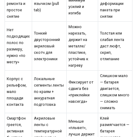
минимум
ремонта и
язычком (pull
деформации
усилий и
простое
tab)
пакета при
изгиба
снятие
снятии
Можно
Нет
Тонкий
нарезать,
Толстая или
подходящих
двусторонний
держит на
слабая лента
полос по
акриловый
металле/
даст люфт,
размеру,
скотч для
пластике,
скрип,
нужно «по
электроники
устойчив к
отлипание
месту»
нагреву
Слишком мало
Корпус с
Локальные
Фиксирует от
— батарея
рельефом,
сегменты ленты
сдвига без
двигается,
мало
по краям +
«приклейки
слишком много
площади
аккуратная
навсегда»
— сложно
контакта
подготовка
снимать
Смартфон
Акриловые
Клей
Меньше
греется,
ленты с
размягчается —
«плывет»,
активная
температурной
батарея
лучше держит